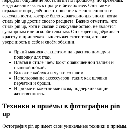
передают ощущение ностальгии по прошлому, по временам,
когда жизнь казалась проще и беззаботнее. Они также
отражают определённое отношение к женственности и
сексуальности, которое было характерно для эпохи, когда
стиль pin up достиг своего расцвета. Важно отметить, что
стиль pin up, хотя и связан с сексуальностью, не является
вульгарным или оскорбительным. Он скорее подчёркивает
красоту и привлекательность женского тела, а также
уверенность в себе и своём обаянии.
Яркий макияж с акцентом на красную помаду и
подводку для глаз.
Платья в стиле "new look" с завышенной талией и
пышной юбкой.
Высокие каблуки и чулки со швом.
Использование аксессуаров, таких как шляпки,
перчатки и броши.
Игривые и кокетливые позы, подчёркивающие
женственность.
Техники и приёмы в фотографии pin
up
Фотография pin up имеет свои уникальные техники и приёмы,