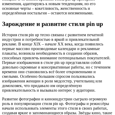
изменения, адаптируясь к новым тенденциям, но его
основные черты – кокетливость, женственность и
определённая ностальгия – остаются неизменными.
Зарождение и развитие стиля pin up
История стиля pin up тесно связана с развитием печатной
индустрии и потребностью в яркой и привлекательной
рекламе. В конце XIX – начале XX века, когда появились
первые массово производимые календари и рекламные
плакаты, возникла необходимость в создании образов,
способных привлечь внимание потенциальных покупателей.
Первые изображения в стиле pin up представляли собой
довольно скромные и консервативные работы, но с течением
времени они становились всё более откровенными и
смелыми. Особенно большим спросом пользовались
изображения женщин в роли медсестер, учительниц или
домохозяек, что придавало им определённую
привлекательность и вызывало интерес у аудитории.
Развитие фотографии и киноиндустрии сыграло огромную
роль в популяризации стиля pin up. Фотографы и режиссёры
начали использовать элементы этого стиля в своих работах,
создавая яркие и запоминающиеся образы. Звёзды кино, такие