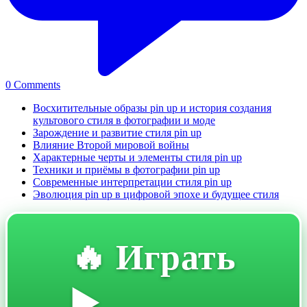
0
Comments
Восхитительные образы pin up и история создания
культового стиля в фотографии и моде
Зарождение и развитие стиля pin up
Влияние Второй мировой войны
Характерные черты и элементы стиля pin up
Техники и приёмы в фотографии pin up
Современные интерпретации стиля pin up
Эволюция pin up в цифровой эпохе и будущее стиля
🔥 Играть
▶️