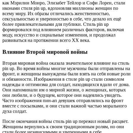
как Мэрилин Монро, Элизабет Тейлор и Софи Лорен, стали
иконами стиля pin up, вдохновляя миллионы женщин по
всему миру. Их образы отличались женственностью,
сексуальностью и уверенностью в себе, что делало их ещё
более привлекательными для публики. Стиль pin up
формировался под влиянием различных факторов, включая
моду, искусство и социальные изменения, и продолжал
развиваться на протяжении всего XX века.
Влияние Второй мировой войны
Вторая мировая война оказала значительное влияние на стиль
pin up. Во время войны многие мужчины были отправлены на
фронт, и женщины вынуждены были взять на себя новые роли
и обязанности. Изображения в стиле pin up стали символом
надежды и оптимизма для солдат, находящихся вдали от дома.
Они напоминали им о мирной жизни, о женщинах, которых
они любили, и о будущем, которое они надеялись увидеть.
Часто изображения пин-ап девушек отправлялись на фронт
вместе с посылками, и они стали важной частью морального
духа солдат.
После окончания войны стиль pin up пережил новый расцвет.
Женщины вернулись к своим традиционным ролям, но они
стали более независимыми и уверенными в себе.