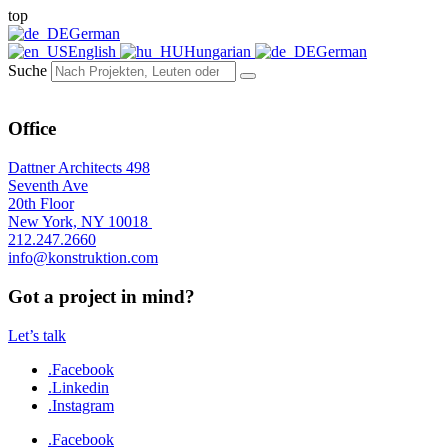
top
German
English
Hungarian
German
Suche
Office
Dattner Architects 498
Seventh Ave
20th Floor
New York, NY 10018
212.247.2660
info@konstruktion.com
Got a project in mind?
Let’s talk
.Facebook
.Linkedin
.Instagram
.Facebook