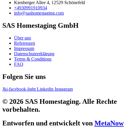
Kienberger Allee 4, 12529 Schönefeld
+4930991910934
info@sashomestaging.com
SAS Homestaging GmbH
Über uns
Referenzen
Impressum
Datenschutzerklärung
Terms & Conditions
FAQ
Folgen Sie uns
Jki-facebook-light
Linkedin
Instagram
© 2026 SAS Homestaging. Alle Rechte
vorbehalten.
Entworfen und entwickelt von
MetaNow