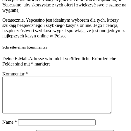
Yepcasino, aby skorzystać z tych ofert i zwiększyć swoje szanse na
wygraną.
Ostatecznie, Yepcasino jest idealnym wyborem dla tych, którzy
szukają bezpiecznego i szybkiego kasyna online. Jego licencja,
bezpieczeństwo i szybkość wypłat sprawiają, że jest ono jednym z
najlepszych kasyn online w Polsce.
Schreibe einen Kommentar
Deine E-Mail-Adresse wird nicht veröffentlicht.
Erforderliche
Felder sind mit
*
markiert
Kommentar
*
Name
*