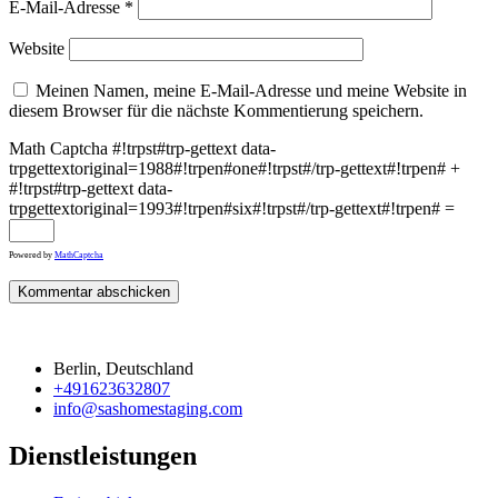
E-Mail-Adresse
*
Website
Meinen Namen, meine E-Mail-Adresse und meine Website in
diesem Browser für die nächste Kommentierung speichern.
Math Captcha
#!trpst#trp-gettext data-
trpgettextoriginal=1988#!trpen#one#!trpst#/trp-gettext#!trpen# +
#!trpst#trp-gettext data-
trpgettextoriginal=1993#!trpen#six#!trpst#/trp-gettext#!trpen# =
Powered by
MathCaptcha
Berlin, Deutschland
+491623632807
info@sashomestaging.com
Dienstleistungen