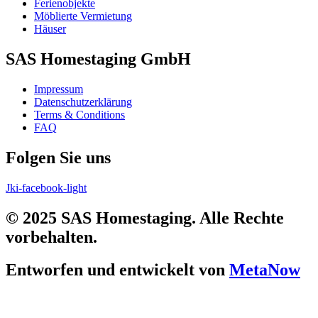
Ferienobjekte
Möblierte Vermietung
Häuser
SAS Homestaging GmbH
Impressum
Datenschutzerklärung
Terms & Conditions
FAQ
Folgen Sie uns
Jki-facebook-light
© 2025 SAS Homestaging. Alle Rechte
vorbehalten.
Entworfen und entwickelt von
MetaNow