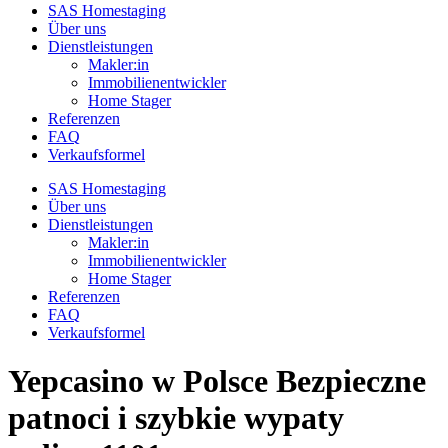
SAS Homestaging
Über uns
Dienstleistungen
Makler:in
Immobilienentwickler
Home Stager
Referenzen
FAQ
Verkaufsformel
SAS Homestaging
Über uns
Dienstleistungen
Makler:in
Immobilienentwickler
Home Stager
Referenzen
FAQ
Verkaufsformel
Yepcasino w Polsce Bezpieczne
patnoci i szybkie wypaty