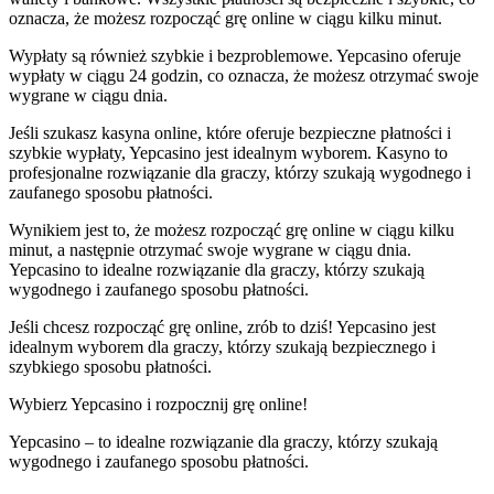
oznacza, że możesz rozpocząć grę online w ciągu kilku minut.
Wypłaty są również szybkie i bezproblemowe. Yepcasino oferuje
wypłaty w ciągu 24 godzin, co oznacza, że możesz otrzymać swoje
wygrane w ciągu dnia.
Jeśli szukasz kasyna online, które oferuje bezpieczne płatności i
szybkie wypłaty, Yepcasino jest idealnym wyborem. Kasyno to
profesjonalne rozwiązanie dla graczy, którzy szukają wygodnego i
zaufanego sposobu płatności.
Wynikiem jest to, że możesz rozpocząć grę online w ciągu kilku
minut, a następnie otrzymać swoje wygrane w ciągu dnia.
Yepcasino to idealne rozwiązanie dla graczy, którzy szukają
wygodnego i zaufanego sposobu płatności.
Jeśli chcesz rozpocząć grę online, zrób to dziś! Yepcasino jest
idealnym wyborem dla graczy, którzy szukają bezpiecznego i
szybkiego sposobu płatności.
Wybierz Yepcasino i rozpocznij grę online!
Yepcasino – to idealne rozwiązanie dla graczy, którzy szukają
wygodnego i zaufanego sposobu płatności.