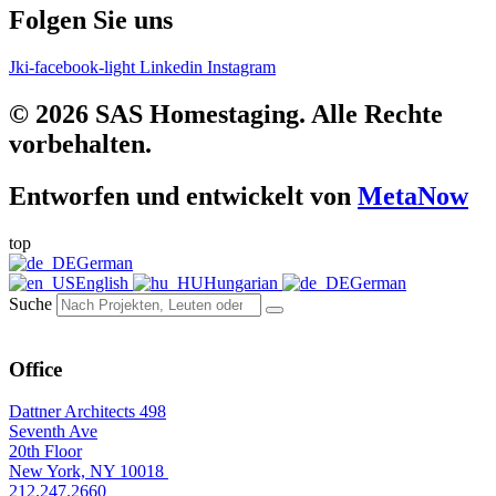
Folgen Sie uns
Jki-facebook-light
Linkedin
Instagram
© 2026 SAS Homestaging. Alle Rechte
vorbehalten.
Entworfen und entwickelt von
MetaNow
top
German
English
Hungarian
German
Suche
Office
Dattner Architects 498
Seventh Ave
20th Floor
New York, NY 10018
212.247.2660