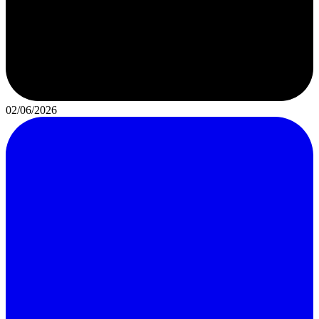
02/06/2026