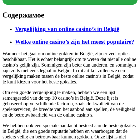
Содержимое
Vergelijking van online casino’s in België
Welke online casino’s zijn het meest populaire?
Wanneer het gaat om online gokken in België, zijn er veel opties
beschikbaar. Het is echter belangrijk om te weten dat niet alle online
casino’s gelijk zijn. Sommigen zijn beter dan anderen, en sommigen
zijn zelfs niet eens legaal in België. In dit artikel zullen we een
vergelijking maken tussen de beste online casino’s in België, zodat
je kunt kiezen voor het beste goksites.
Om een goede vergelijking te maken, hebben we een lijst
samengesteld van de top 10 casino’s in België. Deze lijst is
gebaseerd op verschillende factoren, zoals de kwaliteit van de
spelerservicen, de breedte van het aanbod aan spellen, de veiligheid
en de betrouwbaarheid van de online casino’s.
We hebben ook een speciale aandacht besteed aan de beste goksites
in België, die een goede reputatie hebben en waarborgen dat de
spelers veilig en betrouwbaar kunnen gokken. Onze lijst is niet