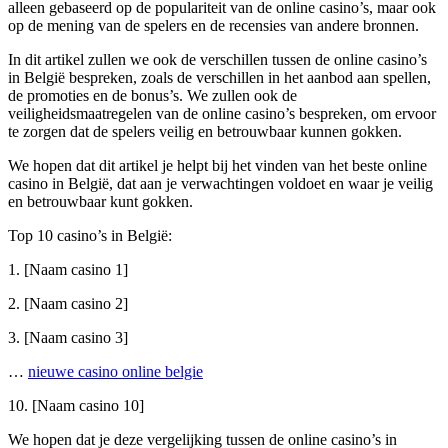
alleen gebaseerd op de populariteit van de online casino’s, maar ook
op de mening van de spelers en de recensies van andere bronnen.
In dit artikel zullen we ook de verschillen tussen de online casino’s
in België bespreken, zoals de verschillen in het aanbod aan spellen,
de promoties en de bonus’s. We zullen ook de
veiligheidsmaatregelen van de online casino’s bespreken, om ervoor
te zorgen dat de spelers veilig en betrouwbaar kunnen gokken.
We hopen dat dit artikel je helpt bij het vinden van het beste online
casino in België, dat aan je verwachtingen voldoet en waar je veilig
en betrouwbaar kunt gokken.
Top 10 casino’s in België:
1. [Naam casino 1]
2. [Naam casino 2]
3. [Naam casino 3]
…
nieuwe casino online belgie
10. [Naam casino 10]
We hopen dat je deze vergelijking tussen de online casino’s in