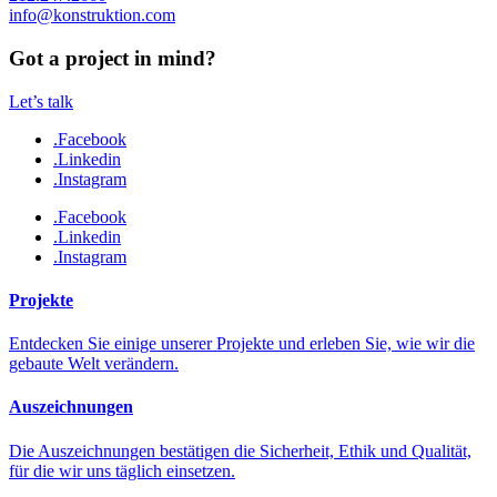
info@konstruktion.com
Got a project in mind?
Let’s talk
.Facebook
.Linkedin
.Instagram
.Facebook
.Linkedin
.Instagram
Projekte
Entdecken Sie einige unserer Projekte und erleben Sie, wie wir die
gebaute Welt verändern.
Auszeichnungen
Die Auszeichnungen bestätigen die Sicherheit, Ethik und Qualität,
für die wir uns täglich einsetzen.