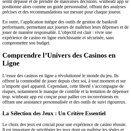
sentir dépassé et de prendre de mauvaises décisions. winbeatz app se
positionne alors comme un guide personnalisé, offrant des analyses
précises et des recommandations sur mesure pour chaque joueur.
En outre, l’application intègre des outils de gestion de bankroll
performants, permettant aux joueurs de maîtriser leurs dépenses et de
jouer de manière responsable. L’objectif est clair : vivre une
expérience de casino en ligne enrichissante et sécurisée, sans
compromettre son budget.
Comprendre l’Univers des Casinos en
Ligne
L’essor des casinos en ligne a révolutionné le monde du jeu. Ils
offrent la commodité de jouer depuis chez soi, à tout moment et sur
n’importe quel appareil. Cependant, cette liberté s’accompagne de
risques, notamment le manque de contrôle et la tentation de dépenser
trop. winbeatz app est conçue pour pallier ces inconvénients en
offrant une assistance personnalisée et des outils de suivi rigoureux.
La Sélection des Jeux : Un Critère Essentiel
Le choix des jeux est crucial pour une expérience de casino réussie.
Il est important de privilégier les jeux dont on maîtrise les règles et