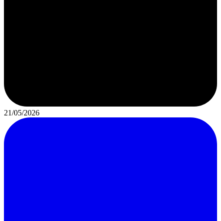
21/05/2026