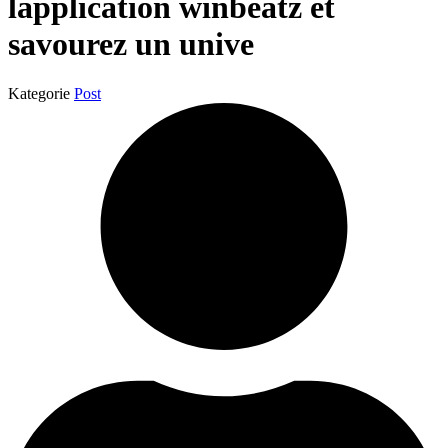
lapplication winbeatz et
savourez un unive
Kategorie
Post