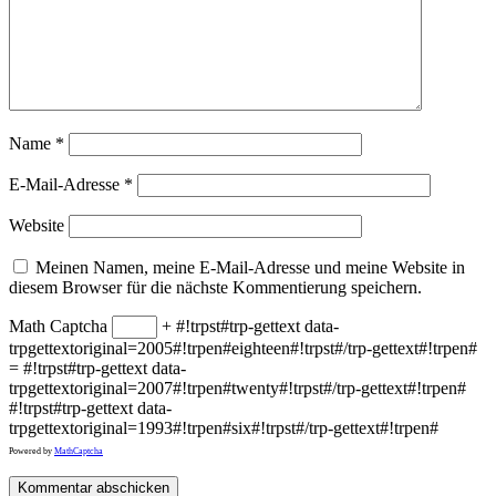
Name
*
E-Mail-Adresse
*
Website
Meinen Namen, meine E-Mail-Adresse und meine Website in
diesem Browser für die nächste Kommentierung speichern.
Math Captcha
+ #!trpst#trp-gettext data-
trpgettextoriginal=2005#!trpen#eighteen#!trpst#/trp-gettext#!trpen#
= #!trpst#trp-gettext data-
trpgettextoriginal=2007#!trpen#twenty#!trpst#/trp-gettext#!trpen#
#!trpst#trp-gettext data-
trpgettextoriginal=1993#!trpen#six#!trpst#/trp-gettext#!trpen#
Powered by
MathCaptcha