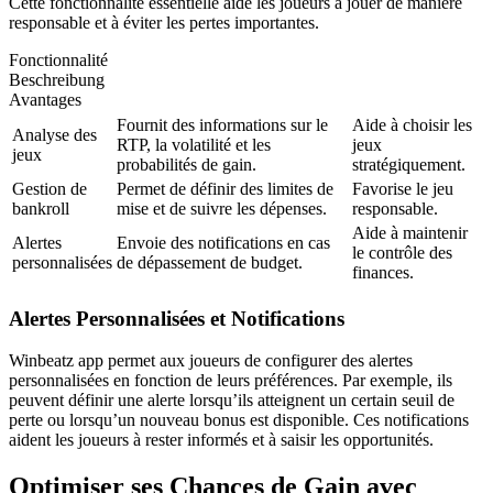
Cette fonctionnalité essentielle aide les joueurs à jouer de manière
responsable et à éviter les pertes importantes.
Fonctionnalité
Beschreibung
Avantages
Fournit des informations sur le
Aide à choisir les
Analyse des
RTP, la volatilité et les
jeux
jeux
probabilités de gain.
stratégiquement.
Gestion de
Permet de définir des limites de
Favorise le jeu
bankroll
mise et de suivre les dépenses.
responsable.
Aide à maintenir
Alertes
Envoie des notifications en cas
le contrôle des
personnalisées
de dépassement de budget.
finances.
Alertes Personnalisées et Notifications
Winbeatz app permet aux joueurs de configurer des alertes
personnalisées en fonction de leurs préférences. Par exemple, ils
peuvent définir une alerte lorsqu’ils atteignent un certain seuil de
perte ou lorsqu’un nouveau bonus est disponible. Ces notifications
aident les joueurs à rester informés et à saisir les opportunités.
Optimiser ses Chances de Gain avec