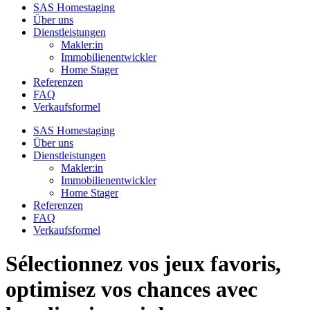
SAS Homestaging
Über uns
Dienstleistungen
Makler:in
Immobilienentwickler
Home Stager
Referenzen
FAQ
Verkaufsformel
SAS Homestaging
Über uns
Dienstleistungen
Makler:in
Immobilienentwickler
Home Stager
Referenzen
FAQ
Verkaufsformel
Sélectionnez vos jeux favoris,
optimisez vos chances avec