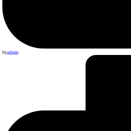
by
admin