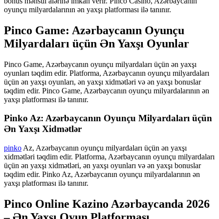
bonus məhsul alərinə imkan verir. Pinco Casino, Azərbaycanın
oyunçu milyardalarının ən yaxşı platforması ilə tanınır.
Pinco Game: Azərbaycanın Oyunçu
Milyardaları üçün Ən Yaxşı Oyunlar
Pinco Game, Azərbaycanın oyunçu milyardaları üçün ən yaxşı
oyunları təqdim edir. Platforma, Azərbaycanın oyunçu milyardaları
üçün ən yaxşı oyunları, ən yaxşı xidmətləri və ən yaxşı bonuslar
təqdim edir. Pinco Game, Azərbaycanın oyunçu milyardalarının ən
yaxşı platforması ilə tanınır.
Pinko Az: Azərbaycanın Oyunçu Milyardaları üçün
Ən Yaxşı Xidmətlər
pinko
Az, Azərbaycanın oyunçu milyardaları üçün ən yaxşı
xidmətləri təqdim edir. Platforma, Azərbaycanın oyunçu milyardaları
üçün ən yaxşı xidmətləri, ən yaxşı oyunları və ən yaxşı bonuslar
təqdim edir. Pinko Az, Azərbaycanın oyunçu milyardalarının ən
yaxşı platforması ilə tanınır.
Pinco Online Kazino Azərbaycanda 2026
– Ən Yaxşı Oyun Platforması