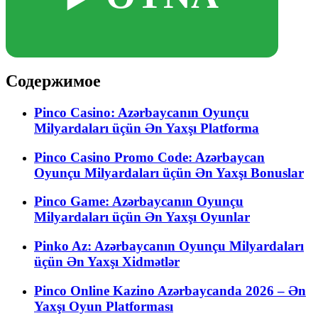
Содержимое
Pinco Casino: Azərbaycanın Oyunçu
Milyardaları üçün Ən Yaxşı Platforma
Pinco Casino Promo Code: Azərbaycan
Oyunçu Milyardaları üçün Ən Yaxşı Bonuslar
Pinco Game: Azərbaycanın Oyunçu
Milyardaları üçün Ən Yaxşı Oyunlar
Pinko Az: Azərbaycanın Oyunçu Milyardaları
üçün Ən Yaxşı Xidmətlər
Pinco Online Kazino Azərbaycanda 2026 – Ən
Yaxşı Oyun Platforması