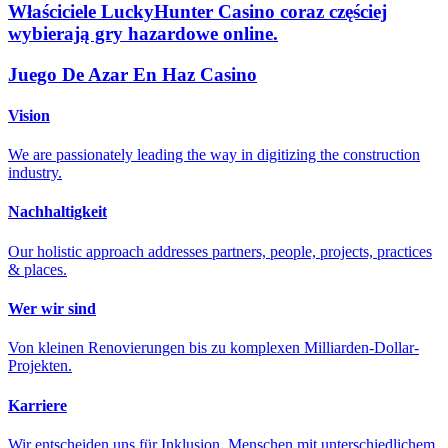
Właściciele LuckyHunter Casino coraz częściej
wybierają gry hazardowe online.
Juego De Azar En Haz Casino
Vision
We are passionately leading the way in digitizing the construction
industry.
Nachhaltigkeit
Our holistic approach addresses partners, people, projects, practices
& places.
Wer wir sind
Von kleinen Renovierungen bis zu komplexen Milliarden-Dollar-
Projekten.
Karriere
Wir entscheiden uns für Inklusion. Menschen mit unterschiedlichem