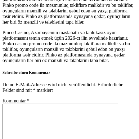
Pinko promo code ilə məzmunluq təkliflərə malikdir və bu təkliflər,
oyunçuların mənzili və tələblərini qəbul edən ən yaxşı platforma
təsir etdirir. Pinko az platformasında oynayana qədər, oyunçuların
hər biri öz mənzili və tələblərini tapa bilər.
Pinco Casino, Azərbaycanın məsləhətli və təhlükəsiz oyun
platformasını təmin etmək üçün 2026-cı ilin əvvəlində hazırlanır.
Pinko casino promo code ilə məzmunluq təkliflərə malikdir və bu
təkliflər, oyunçuların mənzili və tələblərini qəbul edən ən yaxşı
platforma təsir etdirir. Pinko az platformasında oynayana qədər,
oyunçuların hər biri öz mənzili və tələblərini tapa bilər.
Schreibe einen Kommentar
Deine E-Mail-Adresse wird nicht veröffentlicht.
Erforderliche
Felder sind mit
*
markiert
Kommentar
*