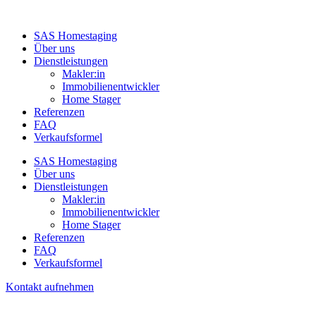
SAS Homestaging
Über uns
Dienstleistungen
Makler:in
Immobilienentwickler
Home Stager
Referenzen
FAQ
Verkaufsformel
SAS Homestaging
Über uns
Dienstleistungen
Makler:in
Immobilienentwickler
Home Stager
Referenzen
FAQ
Verkaufsformel
Kontakt aufnehmen