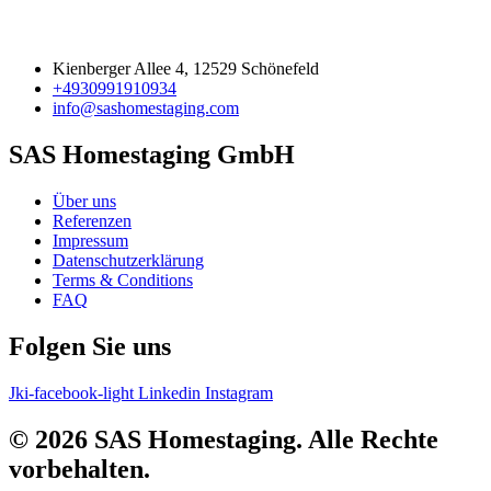
Kienberger Allee 4, 12529 Schönefeld
+4930991910934
info@sashomestaging.com
SAS Homestaging GmbH
Über uns
Referenzen
Impressum
Datenschutzerklärung
Terms & Conditions
FAQ
Folgen Sie uns
Jki-facebook-light
Linkedin
Instagram
© 2026 SAS Homestaging. Alle Rechte
vorbehalten.