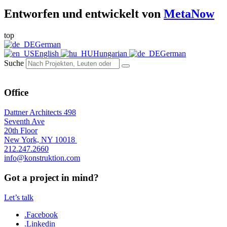
Entworfen und entwickelt von
MetaNow
top
German
English
Hungarian
German
Suche
Office
Dattner Architects 498
Seventh Ave
20th Floor
New York, NY 10018
212.247.2660
info@konstruktion.com
Got a project in mind?
Let’s talk
.Facebook
.Linkedin