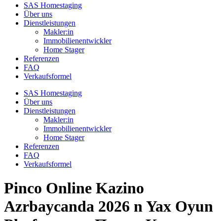
SAS Homestaging
Über uns
Dienstleistungen
Makler:in
Immobilienentwickler
Home Stager
Referenzen
FAQ
Verkaufsformel
SAS Homestaging
Über uns
Dienstleistungen
Makler:in
Immobilienentwickler
Home Stager
Referenzen
FAQ
Verkaufsformel
Pinco Online Kazino
Azrbaycanda 2026 n Yax Oyun