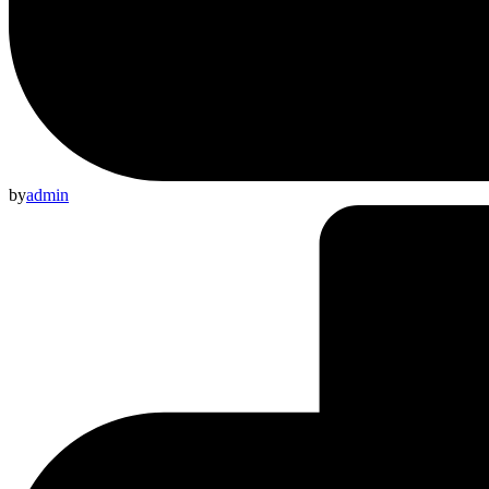
by
admin