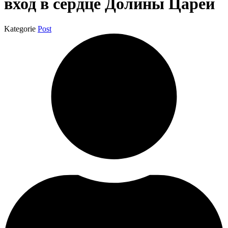
вход в сердце Долины Царей
Kategorie
Post