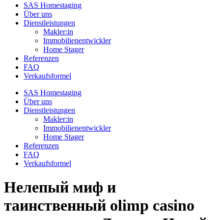
SAS Homestaging
Über uns
Dienstleistungen
Makler:in
Immobilienentwickler
Home Stager
Referenzen
FAQ
Verkaufsformel
SAS Homestaging
Über uns
Dienstleistungen
Makler:in
Immobilienentwickler
Home Stager
Referenzen
FAQ
Verkaufsformel
Нелепый миф и
таинственный olimp casino