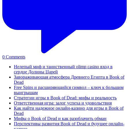
0
Comments
Нелепый миф и таинственный olimp casino вход в
сердце Долины Царей
Завораживающая атмосфера Древнего Египта в Book of
Dead
Free Spins и расширяющийся символ – ключ к большим
выигрышам
Стратегии игры в Book of Dead: мифы и реальность
Ответственная игра: залог успеха и удовольствия
Как найти надежное онлайн-казино для игры в Book of
Dead
Мифы о Book of Dead и как разоблачить обман
Перспективы развития Book of Dead и будущее онлайн-
казино