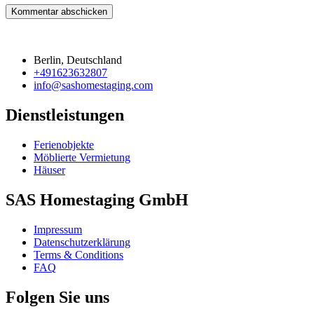
Berlin, Deutschland
+491623632807
info@sashomestaging.com
Dienstleistungen
Ferienobjekte
Möblierte Vermietung
Häuser
SAS Homestaging GmbH
Impressum
Datenschutzerklärung
Terms & Conditions
FAQ
Folgen Sie uns