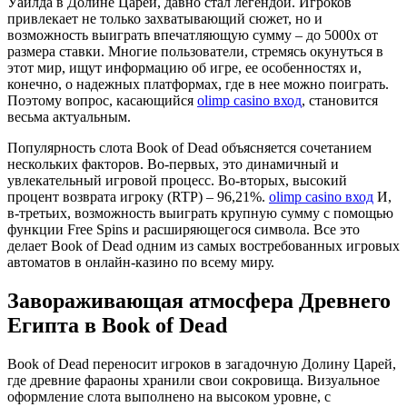
Уайлда в Долине Царей, давно стал легендой. Игроков
привлекает не только захватывающий сюжет, но и
возможность выиграть впечатляющую сумму – до 5000x от
размера ставки. Многие пользователи, стремясь окунуться в
этот мир, ищут информацию об игре, ее особенностях и,
конечно, о надежных платформах, где в нее можно поиграть.
Поэтому вопрос, касающийся
olimp casino вход
, становится
весьма актуальным.
Популярность слота Book of Dead объясняется сочетанием
нескольких факторов. Во-первых, это динамичный и
увлекательный игровой процесс. Во-вторых, высокий
процент возврата игроку (RTP) – 96,21%.
olimp casino вход
И,
в-третьих, возможность выиграть крупную сумму с помощью
функции Free Spins и расширяющегося символа. Все это
делает Book of Dead одним из самых востребованных игровых
автоматов в онлайн-казино по всему миру.
Завораживающая атмосфера Древнего
Египта в Book of Dead
Book of Dead переносит игроков в загадочную Долину Царей,
где древние фараоны хранили свои сокровища. Визуальное
оформление слота выполнено на высоком уровне, с