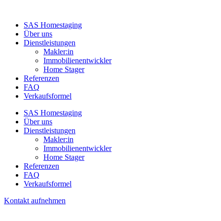
SAS Homestaging
Über uns
Dienstleistungen
Makler:in
Immobilienentwickler
Home Stager
Referenzen
FAQ
Verkaufsformel
SAS Homestaging
Über uns
Dienstleistungen
Makler:in
Immobilienentwickler
Home Stager
Referenzen
FAQ
Verkaufsformel
Kontakt aufnehmen