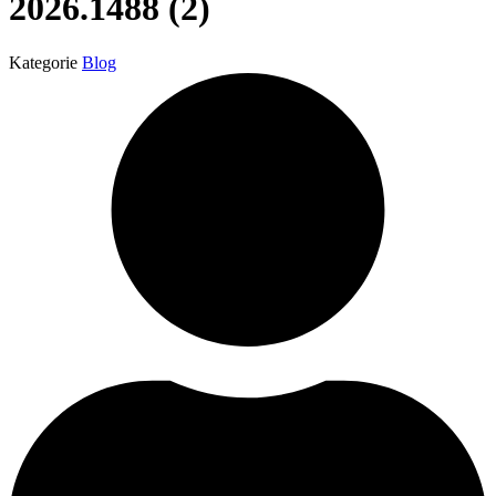
2026.1488 (2)
Kategorie
Blog