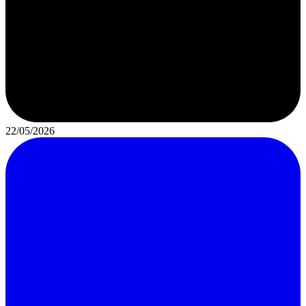
22/05/2026