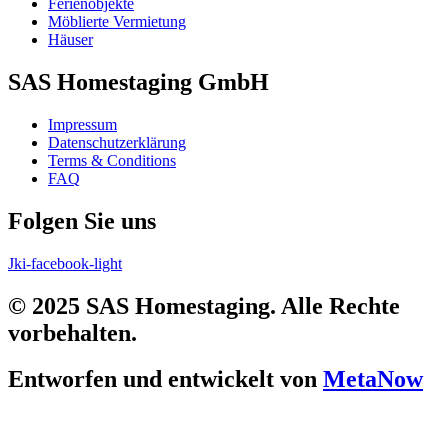
Ferienobjekte
Möblierte Vermietung
Häuser
SAS Homestaging GmbH
Impressum
Datenschutzerklärung
Terms & Conditions
FAQ
Folgen Sie uns
Jki-facebook-light
© 2025 SAS Homestaging. Alle Rechte
vorbehalten.
Entworfen und entwickelt von
MetaNow