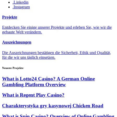
.Linkedin
.Instagram
Projekte
Entdecken Sie einige unserer Projekte und erleben Sie, wie wir die
gebaute Welt verändern.
Auszeichnungen
Die Auszeichnungen bestätigen die Sicherheit, Ethik und Qualität,
für die wir uns täglich einsetzen.
Neueste Projekte
What is Lotto24 Casino? A German Online
Gambling Platform Overview
What is Regent Play Casino?
Charakterystyka gry kasynowej Chicken Road
What is Spin Casino? Overview of Online Gambling