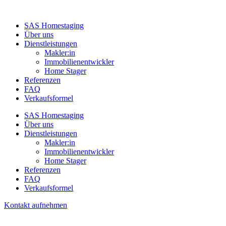
SAS Homestaging
Über uns
Dienstleistungen
Makler:in
Immobilienentwickler
Home Stager
Referenzen
FAQ
Verkaufsformel
SAS Homestaging
Über uns
Dienstleistungen
Makler:in
Immobilienentwickler
Home Stager
Referenzen
FAQ
Verkaufsformel
Kontakt aufnehmen