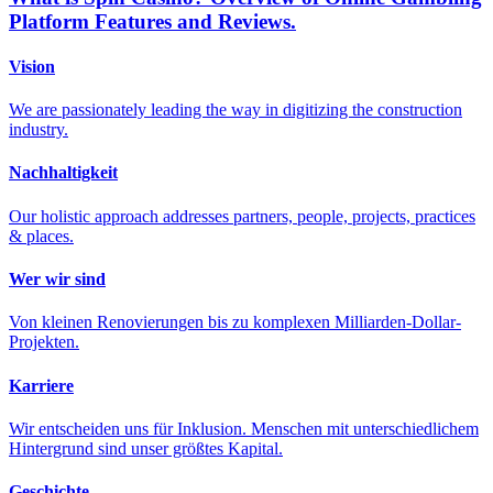
Platform Features and Reviews.
Vision
We are passionately leading the way in digitizing the construction
industry.
Nachhaltigkeit
Our holistic approach addresses partners, people, projects, practices
& places.
Wer wir sind
Von kleinen Renovierungen bis zu komplexen Milliarden-Dollar-
Projekten.
Karriere
Wir entscheiden uns für Inklusion. Menschen mit unterschiedlichem
Hintergrund sind unser größtes Kapital.
Geschichte