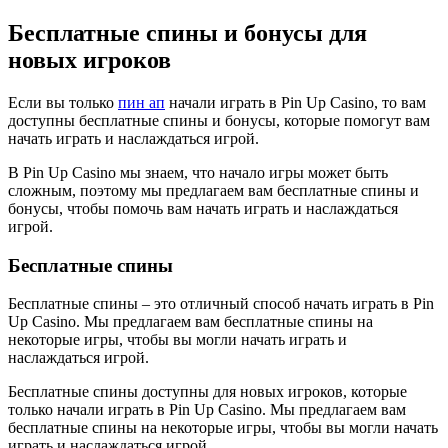
Бесплатные спины и бонусы для
новых игроков
Если вы только
пин ап
начали играть в Pin Up Casino, то вам
доступны бесплатные спины и бонусы, которые помогут вам
начать играть и наслаждаться игрой.
В Pin Up Casino мы знаем, что начало игры может быть
сложным, поэтому мы предлагаем вам бесплатные спины и
бонусы, чтобы помочь вам начать играть и наслаждаться
игрой.
Бесплатные спины
Бесплатные спины – это отличный способ начать играть в Pin
Up Casino. Мы предлагаем вам бесплатные спины на
некоторые игры, чтобы вы могли начать играть и
наслаждаться игрой.
Бесплатные спины доступны для новых игроков, которые
только начали играть в Pin Up Casino. Мы предлагаем вам
бесплатные спины на некоторые игры, чтобы вы могли начать
играть и наслаждаться игрой.