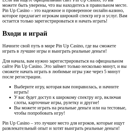
можете быть уверены, что вы находитесь в правильном месте.
Pin Up Casino – это надежное и проверенное онлайн-казино,
которое предлагает игрокам широкий спектр игр и услуг. Вам
остается только зарегистрироваться и начать играть!
Входи и играй
Начните свой путь в мире Pin Up Casino, где вы сможете
играть в лучшие игры и выиграть реальные деньги!
Для начала, вам нужно зарегистрироваться на официальном
сайте Pin Up Casino. Это займет только несколько минут, и вы
сможете начать играть в любимые игры уже через 5 минут
после регистрации.
Выберите игру, которая вам понравилась, и начните
играть!
У вас будет доступ к широкому спектру игр, включая
слоты, карточные игры, рулетку и другие!
Вы можете играть на реальные деньги или на тестовые,
чтобы попробовать игру!
Pin Up Casino – это лучшее место для игроков, которые ищут
развлекательный опыт и хотят выиграть реальные деньги!