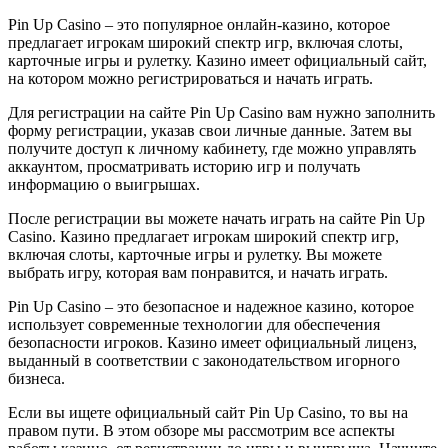
Pin Up Casino – это популярное онлайн-казино, которое
предлагает игрокам широкий спектр игр, включая слоты,
карточные игры и рулетку. Казино имеет официальный сайт,
на котором можно регистрироваться и начать играть.
Для регистрации на сайте Pin Up Casino вам нужно заполнить
форму регистрации, указав свои личные данные. Затем вы
получите доступ к личному кабинету, где можно управлять
аккаунтом, просматривать историю игр и получать
информацию о выигрышах.
После регистрации вы можете начать играть на сайте Pin Up
Casino. Казино предлагает игрокам широкий спектр игр,
включая слоты, карточные игры и рулетку. Вы можете
выбрать игру, которая вам понравится, и начать играть.
Pin Up Casino – это безопасное и надежное казино, которое
использует современные технологии для обеспечения
безопасности игроков. Казино имеет официальный лиценз,
выданный в соответствии с законодательством игорного
бизнеса.
Если вы ищете официальный сайт Pin Up Casino, то вы на
правом пути. В этом обзоре мы рассмотрим все аспекты