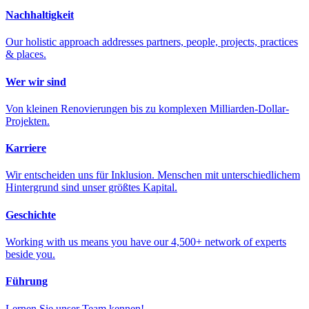
Nachhaltigkeit
Our holistic approach addresses partners, people, projects, practices
& places.
Wer wir sind
Von kleinen Renovierungen bis zu komplexen Milliarden-Dollar-
Projekten.
Karriere
Wir entscheiden uns für Inklusion. Menschen mit unterschiedlichem
Hintergrund sind unser größtes Kapital.
Geschichte
Working with us means you have our 4,500+ network of experts
beside you.
Führung
Lernen Sie unser Team kennen!