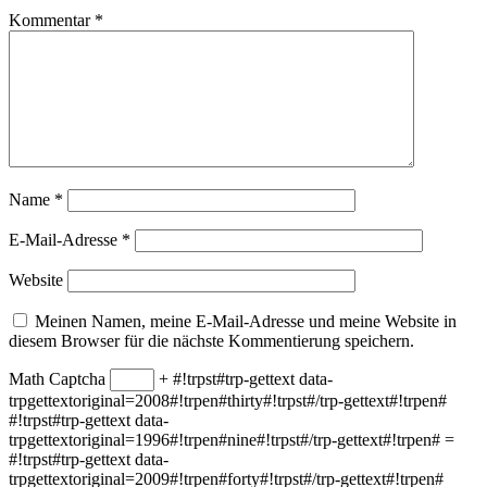
Kommentar
*
Name
*
E-Mail-Adresse
*
Website
Meinen Namen, meine E-Mail-Adresse und meine Website in
diesem Browser für die nächste Kommentierung speichern.
Math Captcha
+ #!trpst#trp-gettext data-
trpgettextoriginal=2008#!trpen#thirty#!trpst#/trp-gettext#!trpen#
#!trpst#trp-gettext data-
trpgettextoriginal=1996#!trpen#nine#!trpst#/trp-gettext#!trpen# =
#!trpst#trp-gettext data-
trpgettextoriginal=2009#!trpen#forty#!trpst#/trp-gettext#!trpen#