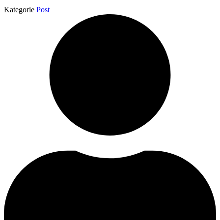
Kategorie
Post