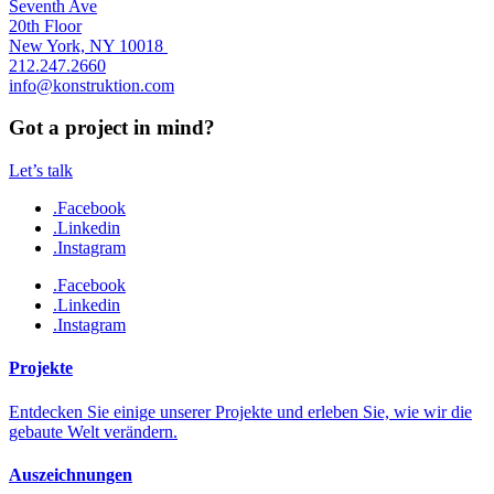
Seventh Ave
20th Floor
New York, NY 10018
212.247.2660
info@konstruktion.com
Got a project in mind?
Let’s talk
.Facebook
.Linkedin
.Instagram
.Facebook
.Linkedin
.Instagram
Projekte
Entdecken Sie einige unserer Projekte und erleben Sie, wie wir die
gebaute Welt verändern.
Auszeichnungen