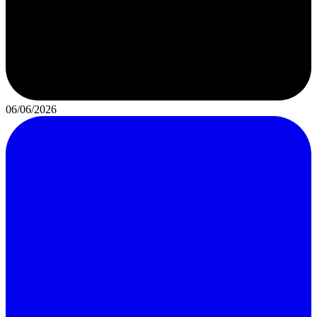
06/06/2026