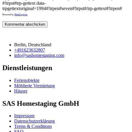
#!trpst#trp-gettext data-
trpgettextoriginal=1994#!trpen#seven#!trpst#/trp-gettext#!trpen#
Powered by
MathCaptcha
Berlin, Deutschland
+491623632807
info@sashomestaging.com
Dienstleistungen
Ferienobjekte
Möblierte Vermietung
Häuser
SAS Homestaging GmbH
Impressum
Datenschutzerklärung
Terms & Conditions
FAQ