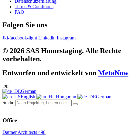
Datenschutzerklärung
Terms & Conditions
FAQ
Folgen Sie uns
Jki-facebook-light
Linkedin
Instagram
© 2026 SAS Homestaging. Alle Rechte
vorbehalten.
Entworfen und entwickelt von
MetaNow
top
German
English
Hungarian
German
Suche
Office
Dattner Architects 498