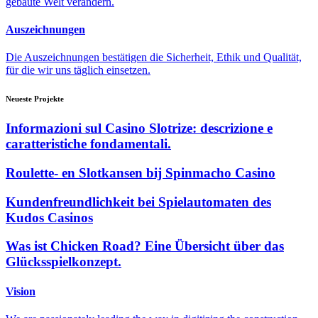
gebaute Welt verändern.
Auszeichnungen
Die Auszeichnungen bestätigen die Sicherheit, Ethik und Qualität,
für die wir uns täglich einsetzen.
Neueste Projekte
Informazioni sul Casino Slotrize: descrizione e
caratteristiche fondamentali.
Roulette- en Slotkansen bij Spinmacho Casino
Kundenfreundlichkeit bei Spielautomaten des
Kudos Casinos
Was ist Chicken Road? Eine Übersicht über das
Glücksspielkonzept.
Vision