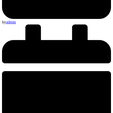
by
admin