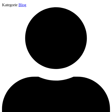
Kategorie
Blog