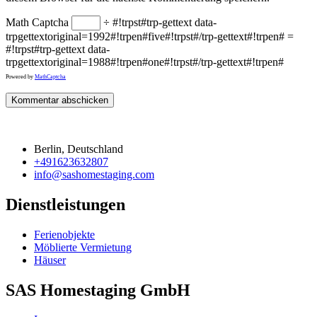
Math Captcha
÷ #!trpst#trp-gettext data-
trpgettextoriginal=1992#!trpen#five#!trpst#/trp-gettext#!trpen# =
#!trpst#trp-gettext data-
trpgettextoriginal=1988#!trpen#one#!trpst#/trp-gettext#!trpen#
Powered by
MathCaptcha
Berlin, Deutschland
+491623632807
info@sashomestaging.com
Dienstleistungen
Ferienobjekte
Möblierte Vermietung
Häuser
SAS Homestaging GmbH