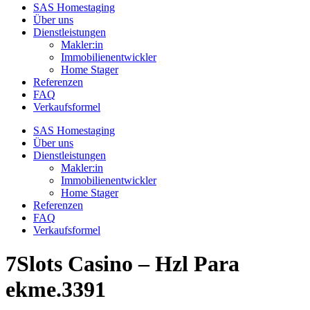
SAS Homestaging
Über uns
Dienstleistungen
Makler:in
Immobilienentwickler
Home Stager
Referenzen
FAQ
Verkaufsformel
SAS Homestaging
Über uns
Dienstleistungen
Makler:in
Immobilienentwickler
Home Stager
Referenzen
FAQ
Verkaufsformel
7Slots Casino – Hzl Para
ekme.3391