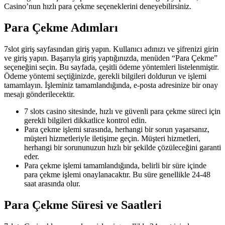
Casino’nun hızlı para çekme seçeneklerini deneyebilirsiniz.
Para Çekme Adımları
7slot giriş sayfasından giriş yapın. Kullanıcı adınızı ve şifrenizi girin
ve giriş yapın. Başarıyla giriş yaptığınızda, menüden “Para Çekme”
seçeneğini seçin. Bu sayfada, çeşitli ödeme yöntemleri listelenmiştir.
Ödeme yöntemi seçtiğinizde, gerekli bilgileri doldurun ve işlemi
tamamlayın. İşleminiz tamamlandığında, e-posta adresinize bir onay
mesajı gönderilecektir.
7 slots casino sitesinde, hızlı ve güvenli para çekme süreci için
gerekli bilgileri dikkatlice kontrol edin.
Para çekme işlemi sırasında, herhangi bir sorun yaşarsanız,
müşteri hizmetleriyle iletişime geçin. Müşteri hizmetleri,
herhangi bir sorununuzun hızlı bir şekilde çözüleceğini garanti
eder.
Para çekme işlemi tamamlandığında, belirli bir süre içinde
para çekme işlemi onaylanacaktır. Bu süre genellikle 24-48
saat arasında olur.
Para Çekme Süresi ve Saatleri