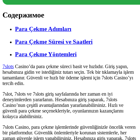
Содержимое
Para Çekme Adımları
Para Çekme Süresi ve Saatleri
Para Çekme Yöntemleri
7slots
Casino’da para çekme süreci basit ve hızlıdır. Giriş yapın,
hesabınıza gidin ve istediğiniz tutarı seçin. Tek bir tıklamayla işlem
tamamlanır. Güvenli ve hızlı bir ödeme işlemi için 7slots Casino’yı
tercih edin.
7slot, 7slots ve 7slots giriş sayfalarında her zaman en iyi
deneyimlerden yararlanın. Hesabınıza giriş yaparak, 7slots
Casino’nun çeşitli avantajlarından yararlanabilirsiniz. Hızlı ve
güvenli para çekme seçenekleriyle, oyunlarınızın kazançlarını
kolayca alabilirsiniz.
7slots Casino, para çekme işlemlerinde güvenliğinizle öncelik veren
bir platformdur. Güvenlik önlemleriyle korunan sistemlerle, her
zaman güvenle işlem yapabilirsiniz. Hesabınıza giriş yaparak, 7slots