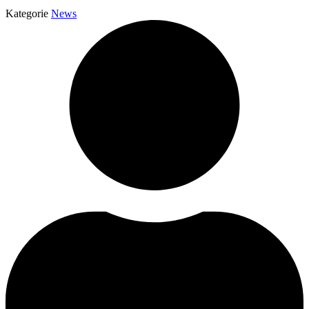
Kategorie
News