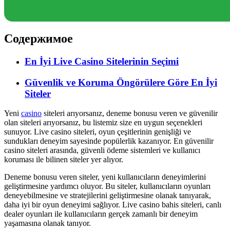
Содержимое
En İyi Live Casino Sitelerinin Seçimi
Güvenlik ve Koruma Öngörülere Göre En İyi
Siteler
Yeni
casino
siteleri arıyorsanız, deneme bonusu veren ve güvenilir
olan siteleri arıyorsanız, bu listemiz size en uygun seçenekleri
sunuyor. Live casino siteleri, oyun çeşitlerinin genişliği ve
sundukları deneyim sayesinde popülerlik kazanıyor. En güvenilir
casino siteleri arasında, güvenli ödeme sistemleri ve kullanıcı
koruması ile bilinen siteler yer alıyor.
Deneme bonusu veren siteler, yeni kullanıcıların deneyimlerini
geliştirmesine yardımcı oluyor. Bu siteler, kullanıcıların oyunları
deneyebilmesine ve stratejilerini geliştirmesine olanak tanıyarak,
daha iyi bir oyun deneyimi sağlıyor. Live casino bahis siteleri, canlı
dealer oyunları ile kullanıcıların gerçek zamanlı bir deneyim
yaşamasına olanak tanıyor.