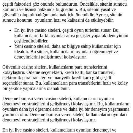
çeşitli faktörleri göz önünde bulundurun. Öncelikle, sitenin sunucu
konumu ve lisansı hakkında bilgi edinin. Bu, sitenin yasal ve
güvenilir olup olmadığını anlamak için önemlidir. Ayrıca, sitenin
sunucu konumu, oyunların hızı ve kalitesini de etkileyebilir.
En iyi live casino siteleri, çeşitli oyun türlerini sunar. Bu,
kullanıcıların farklı oyunlar arası geçişler yaparak deneyimini
çeşitlendirebilirler.
Yeni casino siteleri, daha az bilgiye sahip kullanıcılar için
idealdir. Bu siteler, kullanıcıların oyunları öğrenmeyi ve
deneyimlerini geliştirmeyi kolaylaştırır.
Güvenilir casino siteleri, kullanıcıların para transferlerini
kolaylaştırır. Ödeme seçenekleri, kredi kartı, banka transferi,
elektronik para transferi ve manyetik kredi kartı gibi çeşitli
seçenekler sunar. Bu, kullanıcıların para transferlerini hızlı ve kolay
bir şekilde yapmalarına olanak tanır.
Deneme bonusu veren casino siteleri, kullanıcıların oyunları
denemeyi ve stratejilerini geliştirmeyi kolaylaştırır. Bu, kullanıcıların
oyunları daha iyi öğrenmelerine ve daha iyi bir deneyim yaşamasına
yardımcı olur. Deneme bonusu veren siteler, kullanıcıların oyunları
denemeyi ve stratejilerini geliştirmeyi kolaylaştırır.
En iyi live casino siteleri, kullanıcıların oyunları denemeyi ve