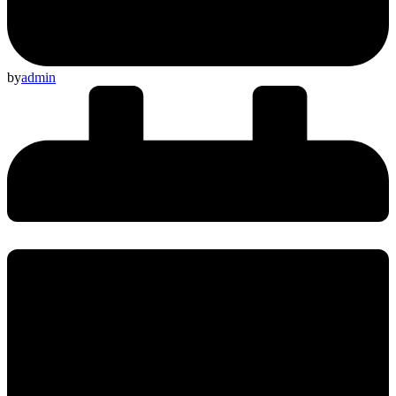
by
admin