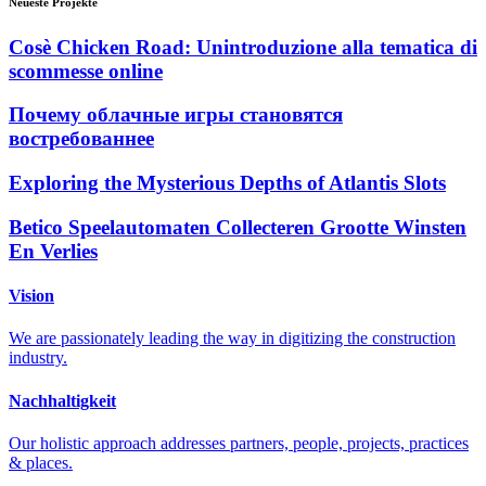
Neueste Projekte
Cosè Chicken Road: Unintroduzione alla tematica di
scommesse online
Почему облачные игры становятся
востребованнее
Exploring the Mysterious Depths of Atlantis Slots
Betico Speelautomaten Collecteren Grootte Winsten
En Verlies
Vision
We are passionately leading the way in digitizing the construction
industry.
Nachhaltigkeit
Our holistic approach addresses partners, people, projects, practices
& places.