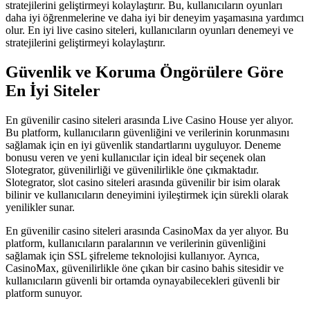
stratejilerini geliştirmeyi kolaylaştırır. Bu, kullanıcıların oyunları
daha iyi öğrenmelerine ve daha iyi bir deneyim yaşamasına yardımcı
olur. En iyi live casino siteleri, kullanıcıların oyunları denemeyi ve
stratejilerini geliştirmeyi kolaylaştırır.
Güvenlik ve Koruma Öngörülere Göre
En İyi Siteler
En güvenilir casino siteleri arasında Live Casino House yer alıyor.
Bu platform, kullanıcıların güvenliğini ve verilerinin korunmasını
sağlamak için en iyi güvenlik standartlarını uyguluyor. Deneme
bonusu veren ve yeni kullanıcılar için ideal bir seçenek olan
Slotegrator, güvenilirliği ve güvenilirlikle öne çıkmaktadır.
Slotegrator, slot casino siteleri arasında güvenilir bir isim olarak
bilinir ve kullanıcıların deneyimini iyileştirmek için sürekli olarak
yenilikler sunar.
En güvenilir casino siteleri arasında CasinoMax da yer alıyor. Bu
platform, kullanıcıların paralarının ve verilerinin güvenliğini
sağlamak için SSL şifreleme teknolojisi kullanıyor. Ayrıca,
CasinoMax, güvenilirlikle öne çıkan bir casino bahis sitesidir ve
kullanıcıların güvenli bir ortamda oynayabilecekleri güvenli bir
platform sunuyor.