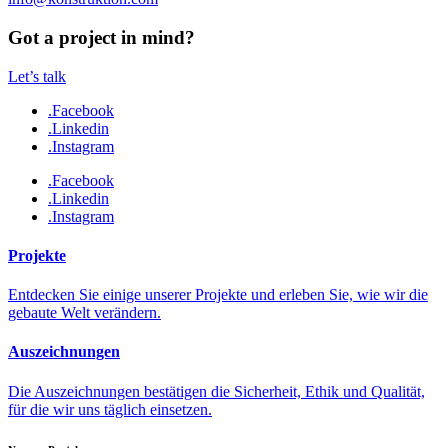
Got a project in mind?
Let’s talk
.Facebook
.Linkedin
.Instagram
.Facebook
.Linkedin
.Instagram
Projekte
Entdecken Sie einige unserer Projekte und erleben Sie, wie wir die
gebaute Welt verändern.
Auszeichnungen
Die Auszeichnungen bestätigen die Sicherheit, Ethik und Qualität,
für die wir uns täglich einsetzen.