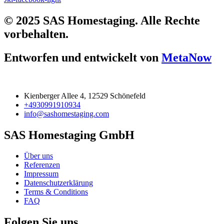
© 2025 SAS Homestaging. Alle Rechte
vorbehalten.
Entworfen und entwickelt von
MetaNow
Kienberger Allee 4, 12529 Schönefeld
+4930991910934
info@sashomestaging.com
SAS Homestaging GmbH
Über uns
Referenzen
Impressum
Datenschutzerklärung
Terms & Conditions
FAQ
Folgen Sie uns