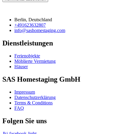
Berlin, Deutschland
+491623632807
info@sashomestaging.com
Dienstleistungen
Ferienobjekte
Möblierte Vermietung
Häuser
SAS Homestaging GmbH
Impressum
Datenschutzerklärung
Terms & Conditions
FAQ
Folgen Sie uns
Jki-facebook-light