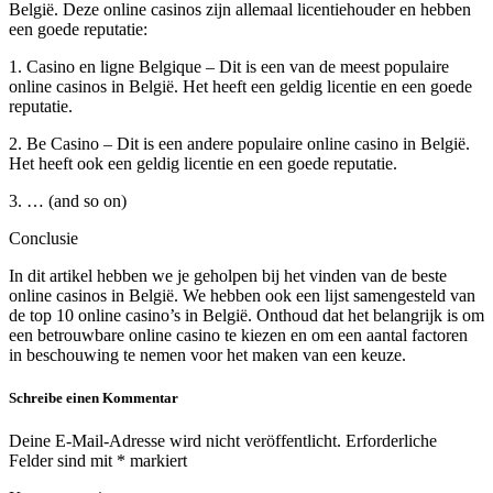
België. Deze online casinos zijn allemaal licentiehouder en hebben
een goede reputatie:
1. Casino en ligne Belgique – Dit is een van de meest populaire
online casinos in België. Het heeft een geldig licentie en een goede
reputatie.
2. Be Casino – Dit is een andere populaire online casino in België.
Het heeft ook een geldig licentie en een goede reputatie.
3. … (and so on)
Conclusie
In dit artikel hebben we je geholpen bij het vinden van de beste
online casinos in België. We hebben ook een lijst samengesteld van
de top 10 online casino’s in België. Onthoud dat het belangrijk is om
een betrouwbare online casino te kiezen en om een aantal factoren
in beschouwing te nemen voor het maken van een keuze.
Schreibe einen Kommentar
Deine E-Mail-Adresse wird nicht veröffentlicht.
Erforderliche
Felder sind mit
*
markiert