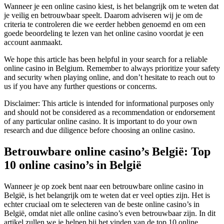
Wanneer je een online casino kiest, is het belangrijk om te weten dat
je veilig en betrouwbaar speelt. Daarom adviseren wij je om de
criteria te controleren die we eerder hebben genoemd en om een
goede beoordeling te lezen van het online casino voordat je een
account aanmaakt.
We hope this article has been helpful in your search for a reliable
online casino in Belgium. Remember to always prioritize your safety
and security when playing online, and don’t hesitate to reach out to
us if you have any further questions or concerns.
Disclaimer: This article is intended for informational purposes only
and should not be considered as a recommendation or endorsement
of any particular online casino. It is important to do your own
research and due diligence before choosing an online casino.
Betrouwbare online casino’s België: Top
10 online casino’s in België
Wanneer je op zoek bent naar een betrouwbare online casino in
België, is het belangrijk om te weten dat er veel opties zijn. Het is
echter cruciaal om te selecteren van de beste online casino’s in
België, omdat niet alle online casino’s even betrouwbaar zijn. In dit
artikel zullen we je helpen bij het vinden van de top 10 online