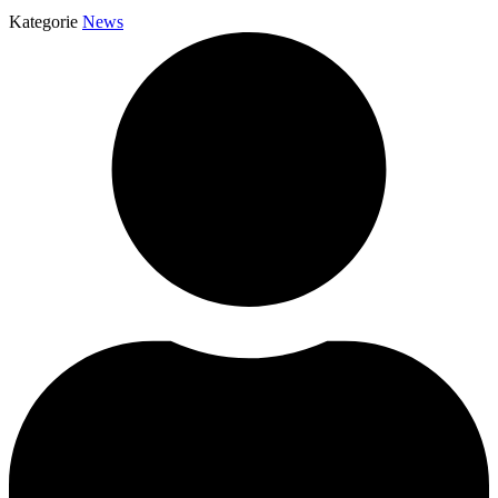
Kategorie
News