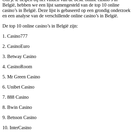
België, hebben we een lijst samengesteld van de top 10 online
casino’s in België. Deze lijst is gebaseerd op een grondig onderzoek
en een analyse van de verschillende online casino’s in België.
De top 10 online casino’s in België zijn:
1. Casino777
2. CasinoEuro
3. Betway Casino
4. CasinoRoom
5. Mr Green Casino
6. Unibet Casino
7. 888 Casino
8. Bwin Casino
9. Betsson Casino
10. InterCasino