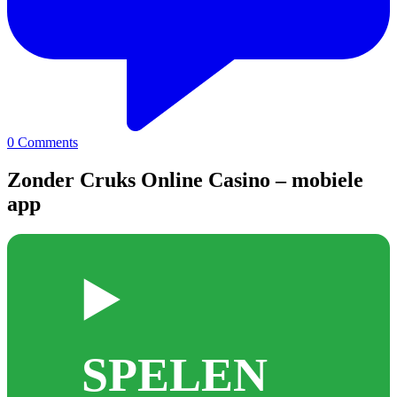
0
Comments
Zonder Cruks Online Casino – mobiele
app
▶️
SPELEN