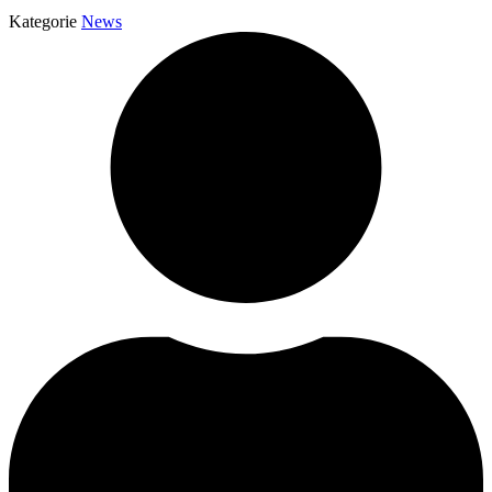
Kategorie
News