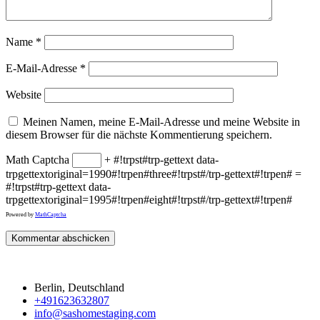
Name
*
E-Mail-Adresse
*
Website
Meinen Namen, meine E-Mail-Adresse und meine Website in
diesem Browser für die nächste Kommentierung speichern.
Math Captcha
+ #!trpst#trp-gettext data-
trpgettextoriginal=1990#!trpen#three#!trpst#/trp-gettext#!trpen# =
#!trpst#trp-gettext data-
trpgettextoriginal=1995#!trpen#eight#!trpst#/trp-gettext#!trpen#
Powered by
MathCaptcha
Berlin, Deutschland
+491623632807
info@sashomestaging.com