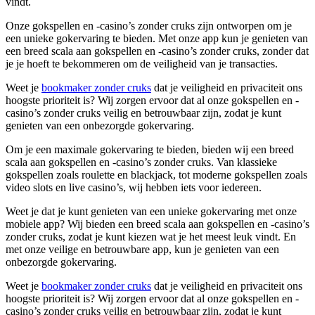
vindt.
Onze gokspellen en -casino’s zonder cruks zijn ontworpen om je
een unieke gokervaring te bieden. Met onze app kun je genieten van
een breed scala aan gokspellen en -casino’s zonder cruks, zonder dat
je je hoeft te bekommeren om de veiligheid van je transacties.
Weet je
bookmaker zonder cruks
dat je veiligheid en privaciteit ons
hoogste prioriteit is? Wij zorgen ervoor dat al onze gokspellen en -
casino’s zonder cruks veilig en betrouwbaar zijn, zodat je kunt
genieten van een onbezorgde gokervaring.
Om je een maximale gokervaring te bieden, bieden wij een breed
scala aan gokspellen en -casino’s zonder cruks. Van klassieke
gokspellen zoals roulette en blackjack, tot moderne gokspellen zoals
video slots en live casino’s, wij hebben iets voor iedereen.
Weet je dat je kunt genieten van een unieke gokervaring met onze
mobiele app? Wij bieden een breed scala aan gokspellen en -casino’s
zonder cruks, zodat je kunt kiezen wat je het meest leuk vindt. En
met onze veilige en betrouwbare app, kun je genieten van een
onbezorgde gokervaring.
Weet je
bookmaker zonder cruks
dat je veiligheid en privaciteit ons
hoogste prioriteit is? Wij zorgen ervoor dat al onze gokspellen en -
casino’s zonder cruks veilig en betrouwbaar zijn, zodat je kunt