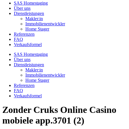
SAS Homestaging
Über uns
Dienstleistungen
Makler:in
Immobilienentwickler
Home Stager
Referenzen
FAQ
Verkaufsformel
SAS Homestaging
Über uns
Dienstleistungen
Makler:in
Immobilienentwickler
Home Stager
Referenzen
FAQ
Verkaufsformel
Zonder Cruks Online Casino
mobiele app.3701 (2)