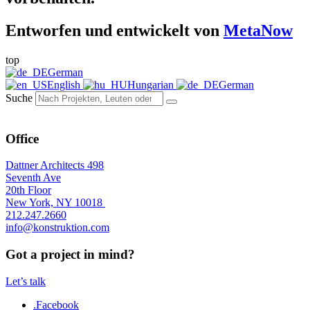
Entworfen und entwickelt von
MetaNow
top
German
English
Hungarian
German
Suche
Office
Dattner Architects 498
Seventh Ave
20th Floor
New York, NY 10018
212.247.2660
info@konstruktion.com
Got a project in mind?
Let’s talk
.Facebook