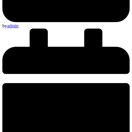
by
admin