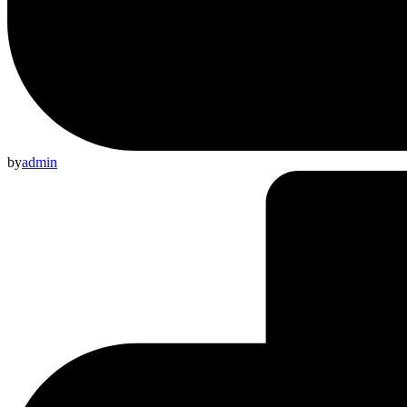
by
admin