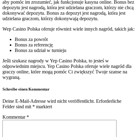
aby pomóc im zrozumieć, jak funkcjonuje kasyna online. Bonus bez
depozytu jest nagrodą, która jest udzielana graczom, którzy nie chcą
dokonywać depozytu. Bonus za depozyt jest nagrodą, która jest
udzielana graczom, którzy dokonywają depozytu.
Wep Casino Polska oferuje również wiele innych nagród, takich jak:
Bonus za powrót
Bonus za referencję
Bonus za udział w turnieju
Jeśli szukasz nagrody w Yep Casino Polska, to jesteś w
odpowiednim miejscu. Yep Casino Polska oferuje wiele nagród dla
graczy online, które mogą pomóc Ci zwiększyć Twoje szanse na
wygraną.
Schreibe einen Kommentar
Deine E-Mail-Adresse wird nicht veröffentlicht.
Erforderliche
Felder sind mit
*
markiert
Kommentar
*