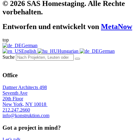
© 2026 SAS Homestaging. Alle Rechte
vorbehalten.
Entworfen und entwickelt von
MetaNow
top
German
English
Hungarian
German
Suche
Office
Dattner Architects 498
Seventh Ave
20th Floor
New York, NY 10018
212.247.2660
info@konstruktion.com
Got a project in mind?
Let’s talk