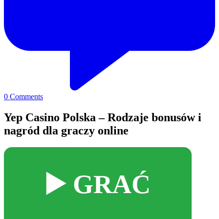
0
Comments
Yep Casino Polska – Rodzaje bonusów i
nagród dla graczy online
▶️ GRAĆ