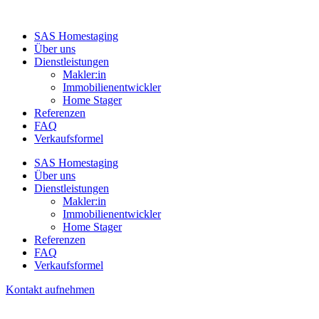
SAS Homestaging
Über uns
Dienstleistungen
Makler:in
Immobilienentwickler
Home Stager
Referenzen
FAQ
Verkaufsformel
SAS Homestaging
Über uns
Dienstleistungen
Makler:in
Immobilienentwickler
Home Stager
Referenzen
FAQ
Verkaufsformel
Kontakt aufnehmen