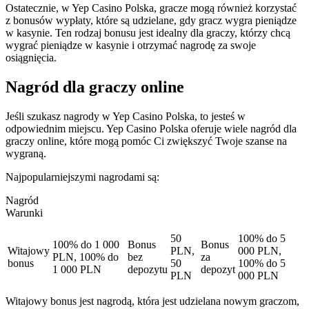
Ostatecznie, w Yep Casino Polska, gracze mogą również korzystać
z bonusów wypłaty, które są udzielane, gdy gracz wygra pieniądze
w kasynie. Ten rodzaj bonusu jest idealny dla graczy, którzy chcą
wygrać pieniądze w kasynie i otrzymać nagrodę za swoje
osiągnięcia.
Nagród dla graczy online
Jeśli szukasz nagrody w Yep Casino Polska, to jesteś w
odpowiednim miejscu. Yep Casino Polska oferuje wiele nagród dla
graczy online, które mogą pomóc Ci zwiększyć Twoje szanse na
wygraną.
Najpopularniejszymi nagrodami są:
Nagród
Warunki
50
100% do 5
100% do 1 000
Bonus
Bonus
Witajowy
PLN,
000 PLN,
PLN, 100% do
bez
za
bonus
50
100% do 5
1 000 PLN
depozytu
depozyt
PLN
000 PLN
Witajowy bonus jest nagrodą, która jest udzielana nowym graczom,