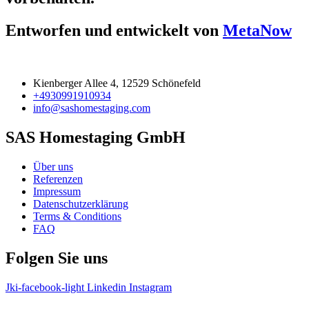
Entworfen und entwickelt von
MetaNow
Kienberger Allee 4, 12529 Schönefeld
+4930991910934
info@sashomestaging.com
SAS Homestaging GmbH
Über uns
Referenzen
Impressum
Datenschutzerklärung
Terms & Conditions
FAQ
Folgen Sie uns
Jki-facebook-light
Linkedin
Instagram