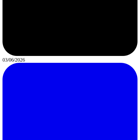
03/06/2026