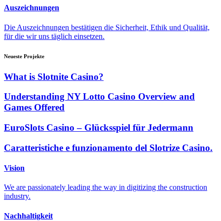
Auszeichnungen
Die Auszeichnungen bestätigen die Sicherheit, Ethik und Qualität,
für die wir uns täglich einsetzen.
Neueste Projekte
What is Slotnite Casino?
Understanding NY Lotto Casino Overview and
Games Offered
EuroSlots Casino – Glücksspiel für Jedermann
Caratteristiche e funzionamento del Slotrize Casino.
Vision
We are passionately leading the way in digitizing the construction
industry.
Nachhaltigkeit