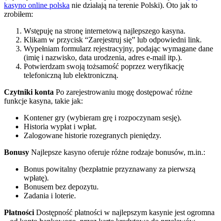
kasyno online polska
nie działają na terenie Polski). Oto jak to
zrobiłem:
Wstępuję na stronę internetową najlepszego kasyna.
Klikam w przycisk “Zarejestruj się” lub odpowiedni link.
Wypełniam formularz rejestracyjny, podając wymagane dane
(imię i nazwisko, data urodzenia, adres e-mail itp.).
Potwierdzam swoją tożsamość poprzez weryfikację
telefoniczną lub elektroniczną.
Czytniki konta
Po zarejestrowaniu mogę dostępować różne
funkcje kasyna, takie jak:
Kontener gry (wybieram grę i rozpoczynam sesję).
Historia wypłat i wpłat.
Zalogowane historie rozegranych pieniędzy.
Bonusy
Najlepsze kasyno oferuje różne rodzaje bonusów, m.in.:
Bonus powitalny (bezpłatnie przyznawany za pierwszą
wpłatę).
Bonusem bez depozytu.
Zadania i loterie.
Płatności
Dostępność płatności w najlepszym kasynie jest ogromna