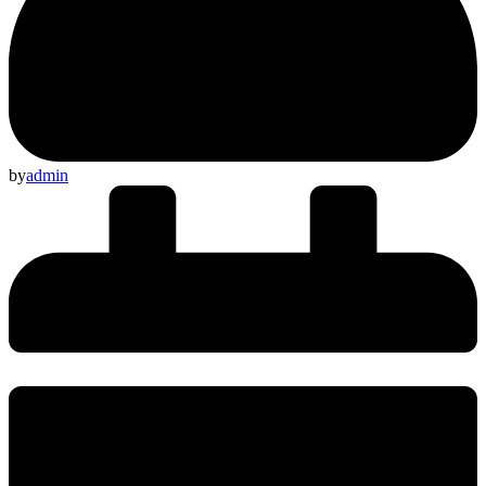
by
admin