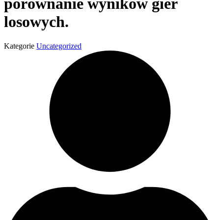
porównanie wyników gier
losowych.
Kategorie
Uncategorized