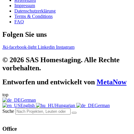
Referenzen
Impressum
Datenschutzerklärung
Terms & Conditions
FAQ
Folgen Sie uns
Jki-facebook-light
Linkedin
Instagram
© 2026 SAS Homestaging. Alle Rechte
vorbehalten.
Entworfen und entwickelt von
MetaNow
top
German
English
Hungarian
German
Suche
Office