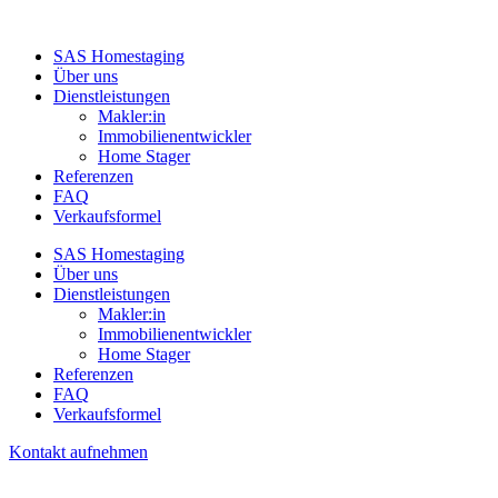
SAS Homestaging
Über uns
Dienstleistungen
Makler:in
Immobilienentwickler
Home Stager
Referenzen
FAQ
Verkaufsformel
SAS Homestaging
Über uns
Dienstleistungen
Makler:in
Immobilienentwickler
Home Stager
Referenzen
FAQ
Verkaufsformel
Kontakt aufnehmen