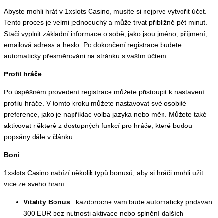
Abyste mohli hrát v 1xslots Casino, musíte si nejprve vytvořit účet.
Tento proces je velmi jednoduchý a může trvat přibližně pět minut.
Stačí vyplnit základní informace o sobě, jako jsou jméno, příjmení,
emailová adresa a heslo. Po dokončení registrace budete
automaticky přesměrováni na stránku s vaším účtem.
Profil hráče
Po úspěšném provedení registrace můžete přistoupit k nastavení
profilu hráče. V tomto kroku můžete nastavovat své osobité
preference, jako je například volba jazyka nebo měn. Můžete také
aktivovat některé z dostupných funkcí pro hráče, které budou
popsány dále v článku.
Boni
1xslots Casino nabízí několik typů bonusů, aby si hráči mohli užít
více ze svého hraní:
Vitality Bonus
: každoročně vám bude automaticky přidáván
300 EUR bez nutnosti aktivace nebo splnění dalších