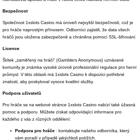
Bezpečnost
Společnost 1xslots Casino má úroveň nejvyšší bezpečnosti, což je
pro hráče naprostým přínosem. Odborníci zajistili, že data všech
hráčů jsou uložena zabezpečeně a chráněna pomocí SSL-šifrování.
Licence
Štítek „zaměřený na hráči“ (Gamblers Anonymous) uznávané
komunity je známka vysoké úrovně profesionální regulace pro herní
průmysl. V této oblasti má 1xslots Casino k dispozici potřebné
znalosti, aby poskytoval vysoce kvalitní služby.
Podpora uživatelů
Pro hráče se na webové stránce 1xslots Casino nabízí také úžasná
pomoc a podporu. Můžete získat odpovídající informace pro
každého z vás z různých oddělení:
Podpora pro hráče
: kontaktujte našeho odborníka, který
vám poradí v případě jakýchkoli potížích.