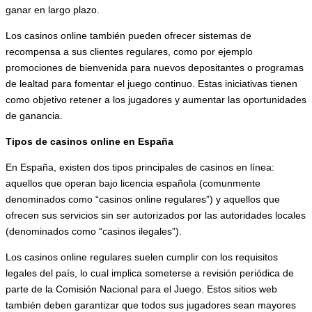
ganar en largo plazo.
Los casinos online también pueden ofrecer sistemas de
recompensa a sus clientes regulares, como por ejemplo
promociones de bienvenida para nuevos depositantes o programas
de lealtad para fomentar el juego continuo. Estas iniciativas tienen
como objetivo retener a los jugadores y aumentar las oportunidades
de ganancia.
Tipos de casinos online en España
En España, existen dos tipos principales de casinos en línea:
aquellos que operan bajo licencia española (comunmente
denominados como “casinos online regulares”) y aquellos que
ofrecen sus servicios sin ser autorizados por las autoridades locales
(denominados como “casinos ilegales”).
Los casinos online regulares suelen cumplir con los requisitos
legales del país, lo cual implica someterse a revisión periódica de
parte de la Comisión Nacional para el Juego. Estos sitios web
también deben garantizar que todos sus jugadores sean mayores