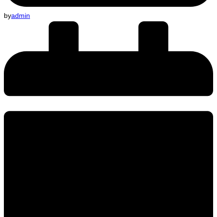
by
admin