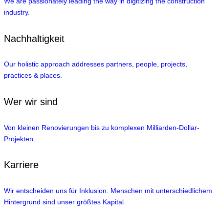
We are passionately leading the way in digitizing the construction
industry.
Nachhaltigkeit
Our holistic approach addresses partners, people, projects,
practices & places.
Wer wir sind
Von kleinen Renovierungen bis zu komplexen Milliarden-Dollar-
Projekten.
Karriere
Wir entscheiden uns für Inklusion. Menschen mit unterschiedlichem
Hintergrund sind unser größtes Kapital.