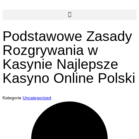
Podstawowe Zasady
Rozgrywania w
Kasynie Najlepsze
Kasyno Online Polski
Kategorie
Uncategorized