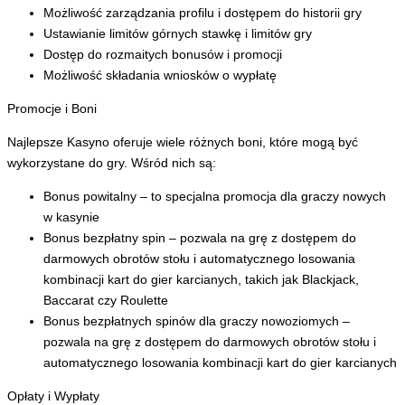
Możliwość zarządzania profilu i dostępem do historii gry
Ustawianie limitów górnych stawkę i limitów gry
Dostęp do rozmaitych bonusów i promocji
Możliwość składania wniosków o wypłatę
Promocje i Boni
Najlepsze Kasyno oferuje wiele różnych boni, które mogą być
wykorzystane do gry. Wśród nich są:
Bonus powitalny – to specjalna promocja dla graczy nowych
w kasynie
Bonus bezpłatny spin – pozwala na grę z dostępem do
darmowych obrotów stołu i automatycznego losowania
kombinacji kart do gier karcianych, takich jak Blackjack,
Baccarat czy Roulette
Bonus bezpłatnych spinów dla graczy nowoziomych –
pozwala na grę z dostępem do darmowych obrotów stołu i
automatycznego losowania kombinacji kart do gier karcianych
Opłaty i Wypłaty