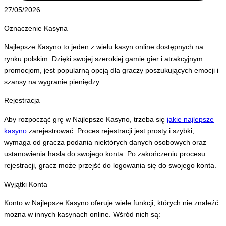
27/05/2026
Oznaczenie Kasyna
Najlepsze Kasyno to jeden z wielu kasyn online dostępnych na
rynku polskim. Dzięki swojej szerokiej gamie gier i atrakcyjnym
promocjom, jest popularną opcją dla graczy poszukujących emocji i
szansy na wygranie pieniędzy.
Rejestracja
Aby rozpocząć grę w Najlepsze Kasyno, trzeba się
jakie najlepsze
kasyno
zarejestrować. Proces rejestracji jest prosty i szybki,
wymaga od gracza podania niektórych danych osobowych oraz
ustanowienia hasła do swojego konta. Po zakończeniu procesu
rejestracji, gracz może przejść do logowania się do swojego konta.
Wyjątki Konta
Konto w Najlepsze Kasyno oferuje wiele funkcji, których nie znaleźć
można w innych kasynach online. Wśród nich są: