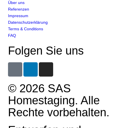
Über uns
Referenzen
Impressum
Datenschutzerklärung
Terms & Conditions
FAQ
Folgen Sie uns
© 2026 SAS
Homestaging. Alle
Rechte vorbehalten.