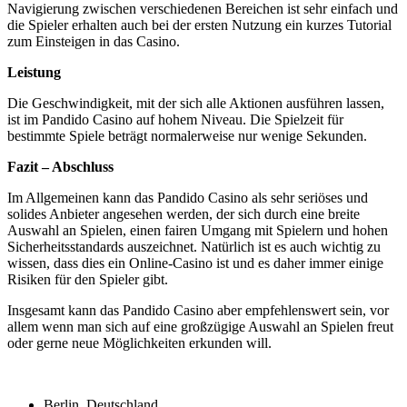
Navigierung zwischen verschiedenen Bereichen ist sehr einfach und
die Spieler erhalten auch bei der ersten Nutzung ein kurzes Tutorial
zum Einsteigen in das Casino.
Leistung
Die Geschwindigkeit, mit der sich alle Aktionen ausführen lassen,
ist im Pandido Casino auf hohem Niveau. Die Spielzeit für
bestimmte Spiele beträgt normalerweise nur wenige Sekunden.
Fazit – Abschluss
Im Allgemeinen kann das Pandido Casino als sehr seriöses und
solides Anbieter angesehen werden, der sich durch eine breite
Auswahl an Spielen, einen fairen Umgang mit Spielern und hohen
Sicherheitsstandards auszeichnet. Natürlich ist es auch wichtig zu
wissen, dass dies ein Online-Casino ist und es daher immer einige
Risiken für den Spieler gibt.
Insgesamt kann das Pandido Casino aber empfehlenswert sein, vor
allem wenn man sich auf eine großzügige Auswahl an Spielen freut
oder gerne neue Möglichkeiten erkunden will.
Berlin, Deutschland