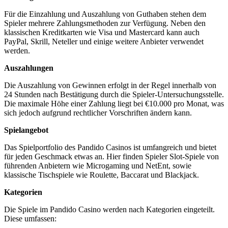
Für die Einzahlung und Auszahlung von Guthaben stehen dem
Spieler mehrere Zahlungsmethoden zur Verfügung. Neben den
klassischen Kreditkarten wie Visa und Mastercard kann auch
PayPal, Skrill, Neteller und einige weitere Anbieter verwendet
werden.
Auszahlungen
Die Auszahlung von Gewinnen erfolgt in der Regel innerhalb von
24 Stunden nach Bestätigung durch die Spieler-Untersuchungsstelle.
Die maximale Höhe einer Zahlung liegt bei €10.000 pro Monat, was
sich jedoch aufgrund rechtlicher Vorschriften ändern kann.
Spielangebot
Das Spielportfolio des Pandido Casinos ist umfangreich und bietet
für jeden Geschmack etwas an. Hier finden Spieler Slot-Spiele von
führenden Anbietern wie Microgaming und NetEnt, sowie
klassische Tischspiele wie Roulette, Baccarat und Blackjack.
Kategorien
Die Spiele im Pandido Casino werden nach Kategorien eingeteilt.
Diese umfassen: