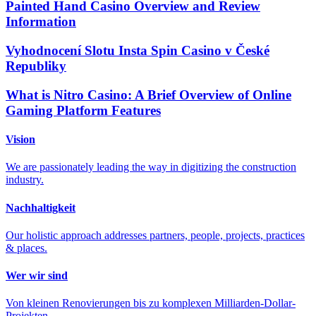
Painted Hand Casino Overview and Review
Information
Vyhodnocení Slotu Insta Spin Casino v České
Republiky
What is Nitro Casino: A Brief Overview of Online
Gaming Platform Features
Vision
We are passionately leading the way in digitizing the construction
industry.
Nachhaltigkeit
Our holistic approach addresses partners, people, projects, practices
& places.
Wer wir sind
Von kleinen Renovierungen bis zu komplexen Milliarden-Dollar-
Projekten.