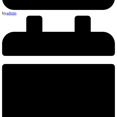
by
admin