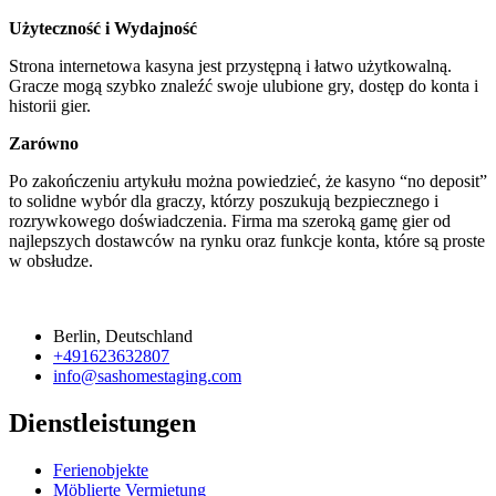
Użyteczność i Wydajność
Strona internetowa kasyna jest przystępną i łatwo użytkowalną.
Gracze mogą szybko znaleźć swoje ulubione gry, dostęp do konta i
historii gier.
Zarówno
Po zakończeniu artykułu można powiedzieć, że kasyno “no deposit”
to solidne wybór dla graczy, którzy poszukują bezpiecznego i
rozrywkowego doświadczenia. Firma ma szeroką gamę gier od
najlepszych dostawców na rynku oraz funkcje konta, które są proste
w obsłudze.
Berlin, Deutschland
+491623632807
info@sashomestaging.com
Dienstleistungen
Ferienobjekte
Möblierte Vermietung