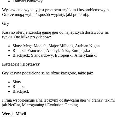
Transfer bankowy
Wystawienie wypłaty jest procesem szybkim i bezproblemowym.
Gracze mogą wybrać sposób wypłaty, jaki preferują.
Gry
Kasyno oferuje szeroką gamę gier od najlepszych dostawców na
rynku. Oto kilka przykładów:
Sloty: Mega Moolah, Major Millions, Arabian Nights
Ruletka: Francuska, Amerykańska, Europejska
Blackjack: Standardowy, Europejski, Amerykański
Kategorie i Dostawcy
Gry kasyna podzielone są na różne kategorie, takie jak:
Sloty
Ruletka
Blackjack
Firma współpracuje z najlepszymi dostawcami gier w branży, takimi
jak NetEnt, Microgaming i Evolution Gaming.
Wersja Móvil