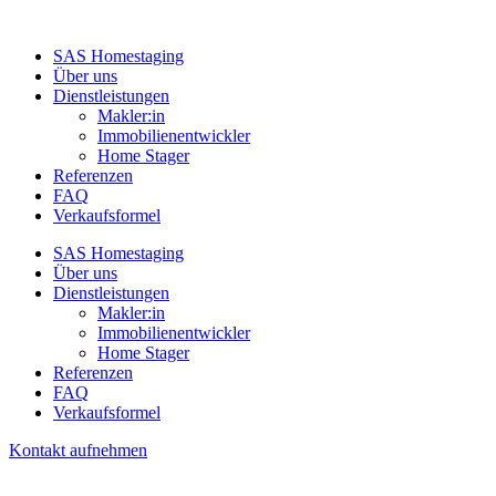
SAS Homestaging
Über uns
Dienstleistungen
Makler:in
Immobilienentwickler
Home Stager
Referenzen
FAQ
Verkaufsformel
SAS Homestaging
Über uns
Dienstleistungen
Makler:in
Immobilienentwickler
Home Stager
Referenzen
FAQ
Verkaufsformel
Kontakt aufnehmen