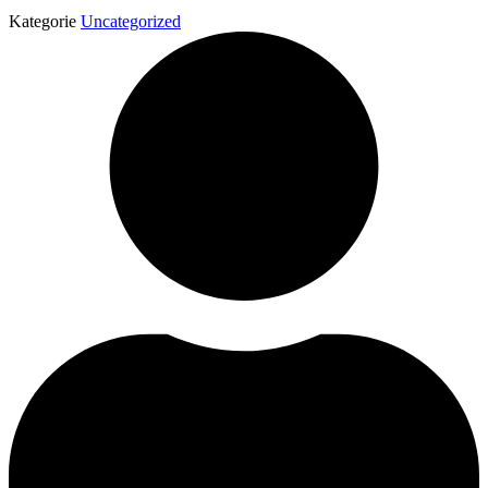
Kategorie
Uncategorized