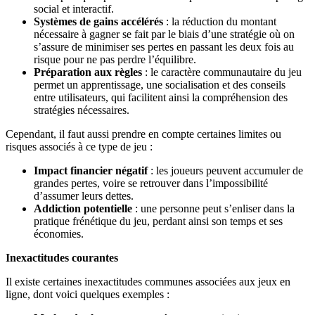
social et interactif.
Systèmes de gains accélérés
: la réduction du montant
nécessaire à gagner se fait par le biais d’une stratégie où on
s’assure de minimiser ses pertes en passant les deux fois au
risque pour ne pas perdre l’équilibre.
Préparation aux règles
: le caractère communautaire du jeu
permet un apprentissage, une socialisation et des conseils
entre utilisateurs, qui facilitent ainsi la compréhension des
stratégies nécessaires.
Cependant, il faut aussi prendre en compte certaines limites ou
risques associés à ce type de jeu :
Impact financier négatif
: les joueurs peuvent accumuler de
grandes pertes, voire se retrouver dans l’impossibilité
d’assumer leurs dettes.
Addiction potentielle
: une personne peut s’enliser dans la
pratique frénétique du jeu, perdant ainsi son temps et ses
économies.
Inexactitudes courantes
Il existe certaines inexactitudes communes associées aux jeux en
ligne, dont voici quelques exemples :