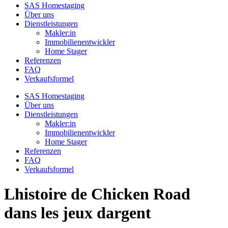
SAS Homestaging
Über uns
Dienstleistungen
Makler:in
Immobilienentwickler
Home Stager
Referenzen
FAQ
Verkaufsformel
SAS Homestaging
Über uns
Dienstleistungen
Makler:in
Immobilienentwickler
Home Stager
Referenzen
FAQ
Verkaufsformel
Lhistoire de Chicken Road
dans les jeux dargent