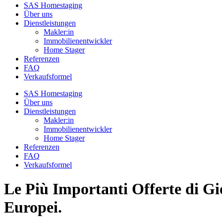
SAS Homestaging
Über uns
Dienstleistungen
Makler:in
Immobilienentwickler
Home Stager
Referenzen
FAQ
Verkaufsformel
SAS Homestaging
Über uns
Dienstleistungen
Makler:in
Immobilienentwickler
Home Stager
Referenzen
FAQ
Verkaufsformel
Le Più Importanti Offerte di G
Europei.