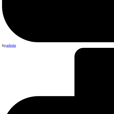
by
admin