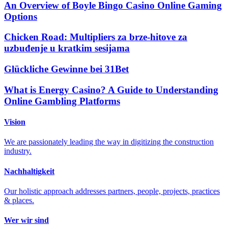
An Overview of Boyle Bingo Casino Online Gaming
Options
Chicken Road: Multipliers za brze‑hitove za
uzbuđenje u kratkim sesijama
Glückliche Gewinne bei 31Bet
What is Energy Casino? A Guide to Understanding
Online Gambling Platforms
Vision
We are passionately leading the way in digitizing the construction
industry.
Nachhaltigkeit
Our holistic approach addresses partners, people, projects, practices
& places.
Wer wir sind