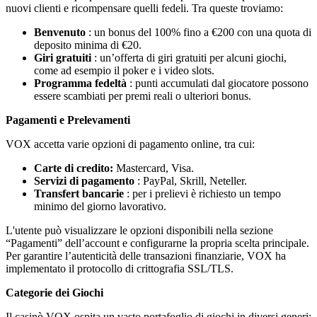
nuovi clienti e ricompensare quelli fedeli. Tra queste troviamo:
Benvenuto
: un bonus del 100% fino a €200 con una quota di
deposito minima di €20.
Giri gratuiti
: un’offerta di giri gratuiti per alcuni giochi,
come ad esempio il poker e i video slots.
Programma fedeltà
: punti accumulati dal giocatore possono
essere scambiati per premi reali o ulteriori bonus.
Pagamenti e Prelevamenti
VOX accetta varie opzioni di pagamento online, tra cui:
Carte di credito:
Mastercard, Visa.
Servizi di pagamento
: PayPal, Skrill, Neteller.
Transfert bancarie
: per i prelievi è richiesto un tempo
minimo del giorno lavorativo.
L'utente può visualizzare le opzioni disponibili nella sezione
“Pagamenti” dell’account e configurarne la propria scelta principale.
Per garantire l’autenticità delle transazioni finanziarie, VOX ha
implementato il protocollo di crittografia SSL/TLS.
Categorie dei Giochi
Il casinò VOX ospita un vasto portafoglio di giochi in diversi generi: