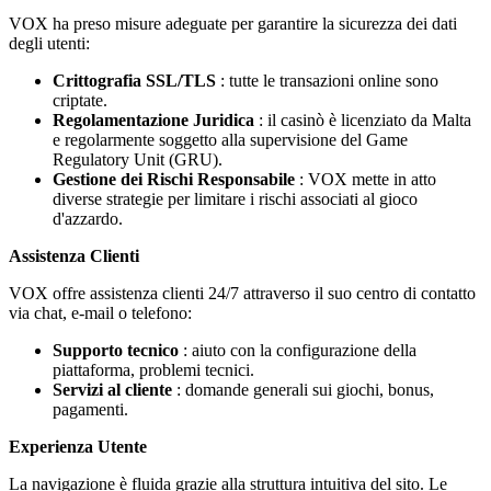
VOX ha preso misure adeguate per garantire la sicurezza dei dati
degli utenti:
Crittografia SSL/TLS
: tutte le transazioni online sono
criptate.
Regolamentazione Juridica
: il casinò è licenziato da Malta
e regolarmente soggetto alla supervisione del Game
Regulatory Unit (GRU).
Gestione dei Rischi Responsabile
: VOX mette in atto
diverse strategie per limitare i rischi associati al gioco
d'azzardo.
Assistenza Clienti
VOX offre assistenza clienti 24/7 attraverso il suo centro di contatto
via chat, e-mail o telefono:
Supporto tecnico
: aiuto con la configurazione della
piattaforma, problemi tecnici.
Servizi al cliente
: domande generali sui giochi, bonus,
pagamenti.
Experienza Utente
La navigazione è fluida grazie alla struttura intuitiva del sito. Le