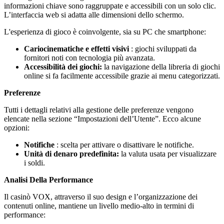
informazioni chiave sono raggruppate e accessibili con un solo clic.
L’interfaccia web si adatta alle dimensioni dello schermo.
L'esperienza di gioco è coinvolgente, sia su PC che smartphone:
Cariocinematiche e effetti visivi
: giochi sviluppati da
fornitori noti con tecnologia più avanzata.
Accessibilità dei giochi:
la navigazione della libreria di giochi
online si fa facilmente accessibile grazie ai menu categorizzati.
Preferenze
Tutti i dettagli relativi alla gestione delle preferenze vengono
elencate nella sezione “Impostazioni dell’Utente”. Ecco alcune
opzioni:
Notifiche
: scelta per attivare o disattivare le notifiche.
Unità di denaro predefinita:
la valuta usata per visualizzare
i soldi.
Analisi Della Performance
Il casinò VOX, attraverso il suo design e l’organizzazione dei
contenuti online, mantiene un livello medio-alto in termini di
performance: