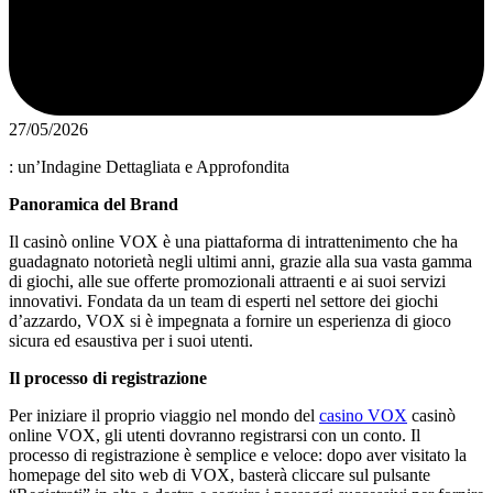
27/05/2026
: un’Indagine Dettagliata e Approfondita
Panoramica del Brand
Il casinò online VOX è una piattaforma di intrattenimento che ha
guadagnato notorietà negli ultimi anni, grazie alla sua vasta gamma
di giochi, alle sue offerte promozionali attraenti e ai suoi servizi
innovativi. Fondata da un team di esperti nel settore dei giochi
d’azzardo, VOX si è impegnata a fornire un esperienza di gioco
sicura ed esaustiva per i suoi utenti.
Il processo di registrazione
Per iniziare il proprio viaggio nel mondo del
casino VOX
casinò
online VOX, gli utenti dovranno registrarsi con un conto. Il
processo di registrazione è semplice e veloce: dopo aver visitato la
homepage del sito web di VOX, basterà cliccare sul pulsante