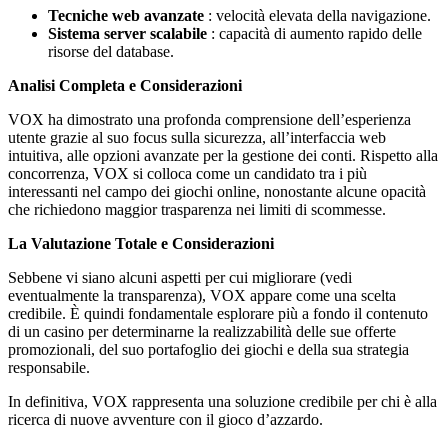
Tecniche web avanzate
: velocità elevata della navigazione.
Sistema server scalabile
: capacità di aumento rapido delle
risorse del database.
Analisi Completa e Considerazioni
VOX ha dimostrato una profonda comprensione dell’esperienza
utente grazie al suo focus sulla sicurezza, all’interfaccia web
intuitiva, alle opzioni avanzate per la gestione dei conti. Rispetto alla
concorrenza, VOX si colloca come un candidato tra i più
interessanti nel campo dei giochi online, nonostante alcune opacità
che richiedono maggior trasparenza nei limiti di scommesse.
La Valutazione Totale e Considerazioni
Sebbene vi siano alcuni aspetti per cui migliorare (vedi
eventualmente la transparenza), VOX appare come una scelta
credibile. È quindi fondamentale esplorare più a fondo il contenuto
di un casino per determinarne la realizzabilità delle sue offerte
promozionali, del suo portafoglio dei giochi e della sua strategia
responsabile.
In definitiva, VOX rappresenta una soluzione credibile per chi è alla
ricerca di nuove avventure con il gioco d’azzardo.