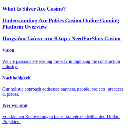
What Is Silver Ace Casino?
Understanding Ace Pokies Casino Online Gaming
Platform Overview
Παιχνίδια Σλάιντ στο Κλαμπ NeedForSlots Casino
Vision
We are passionately leading the way in digitizing the construction
industry.
Nachhaltigkeit
Our holistic approach addresses partners, people, projects, practices
& places.
Wer wir sind
Von kleinen Renovierungen bis zu komplexen Milliarden-Dollar-
Projekten.