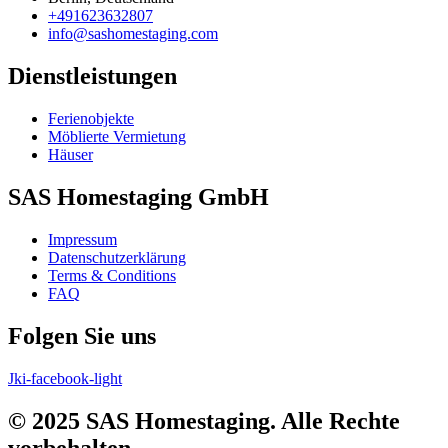
+491623632807
info@sashomestaging.com
Dienstleistungen
Ferienobjekte
Möblierte Vermietung
Häuser
SAS Homestaging GmbH
Impressum
Datenschutzerklärung
Terms & Conditions
FAQ
Folgen Sie uns
Jki-facebook-light
© 2025 SAS Homestaging. Alle Rechte
vorbehalten.