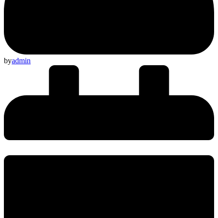
by
admin