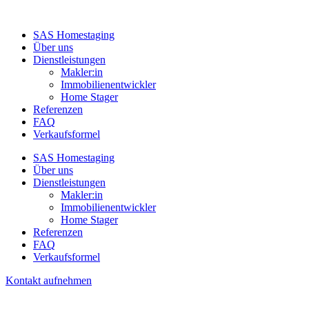
SAS Homestaging
Über uns
Dienstleistungen
Makler:in
Immobilienentwickler
Home Stager
Referenzen
FAQ
Verkaufsformel
SAS Homestaging
Über uns
Dienstleistungen
Makler:in
Immobilienentwickler
Home Stager
Referenzen
FAQ
Verkaufsformel
Kontakt aufnehmen