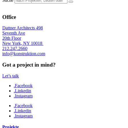
Suche
Office
Dattner Architects 498
Seventh Ave
20th Floor
New York, NY 10018
212.247.2660
info@konstruktion.com
Got a project in mind?
Let’s talk
.Facebook
.Linkedin
.Instagram
.Facebook
.Linkedin
.Instagram
Projekte