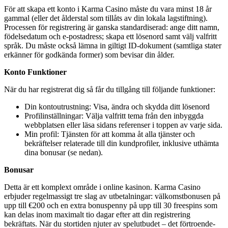
För att skapa ett konto i Karma Casino måste du vara minst 18 år
gammal (eller det ålderstal som tillåts av din lokala lagstiftning).
Processen för registrering är ganska standardiserad: ange ditt namn,
födelsedatum och e-postadress; skapa ett lösenord samt välj valfritt
språk. Du måste också lämna in giltigt ID-dokument (samtliga stater
erkänner för godkända former) som bevisar din ålder.
Konto Funktioner
När du har registrerat dig så får du tillgång till följande funktioner:
Din kontoutrustning: Visa, ändra och skydda ditt lösenord
Profilinställningar: Välja valfritt tema från den inbyggda
webbplatsen eller läsa sidans referenser i toppen av varje sida.
Min profil: Tjänsten för att komma åt alla tjänster och
bekräftelser relaterade till din kundprofiler, inklusive uthämta
dina bonusar (se nedan).
Bonusar
Detta är ett komplext område i online kasinon. Karma Casino
erbjuder regelmassigt tre slag av utbetalningar: välkomstbonusen på
upp till €200 och en extra bonuspenny på upp till 30 freespins som
kan delas inom maximalt tio dagar efter att din registrering
bekräftats. När du stortiden njuter av spelutbudet – det förtroende-