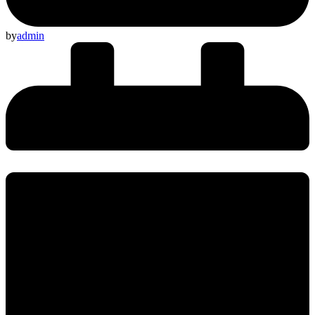
by
admin