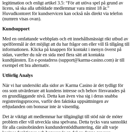
legitimation och enligt artikel 3.5: “För att utöva spel på grund av
licens, så ska alla utbildade medlemmar vara minst 18 år.”
Huvudkontoret för kundservicen kan också nås direkt via telefon
(numren visas ovan).
Kundsupport
Med en omfattande webbplats och ett innehållsmässigt rikt utbud av
spelföremål är det möjligt att du har frågor om eller vill få tillgång till
informationen. Klicka på knappen för kontakt i menyn överst på
sidan, varefter du når en sida med flera sätt att kontakta
kundtjänsten. En e-postadress (support@karma-casino.com) är till
exempel ett bra alternativ.
Utförlig Analys
När vi har undersökt alla sidor av Karma Casino är det tydligt för
oss som utvärderare att kundens intresse och behov försvarades på
en grundläggande nivå. Detta kan även visa sig i deras snabba
registreringsprocess, varför den faktiska uppsättningen av
erbjudanden om bonusar inte är väsentlig.
Det är viktigt att medlemmar har tillgängligt till stöd när de möter
problem eller vill utveckla sina spelvana. Detta tycks vara sannolikt
för alla casinobränders kundunderstöddhantering, där allt varje