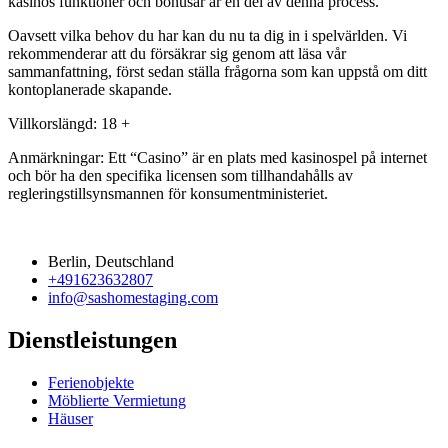
kasinos funktioner och bonusar är en del av denna process.
Oavsett vilka behov du har kan du nu ta dig in i spelvärlden. Vi
rekommenderar att du försäkrar sig genom att läsa vår
sammanfattning, först sedan ställa frågorna som kan uppstå om ditt
kontoplanerade skapande.
Villkorslängd: 18 +
Anmärkningar: Ett “Casino” är en plats med kasinospel på internet
och bör ha den specifika licensen som tillhandahålls av
regleringstillsynsmannen för konsumentministeriet.
Berlin, Deutschland
+491623632807
info@sashomestaging.com
Dienstleistungen
Ferienobjekte
Möblierte Vermietung
Häuser