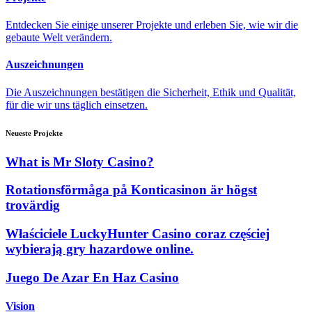
Entdecken Sie einige unserer Projekte und erleben Sie, wie wir die
gebaute Welt verändern.
Auszeichnungen
Die Auszeichnungen bestätigen die Sicherheit, Ethik und Qualität,
für die wir uns täglich einsetzen.
Neueste Projekte
What is Mr Sloty Casino?
Rotationsförmåga på Konticasinon är högst
trovärdig
Właściciele LuckyHunter Casino coraz częściej
wybierają gry hazardowe online.
Juego De Azar En Haz Casino
Vision