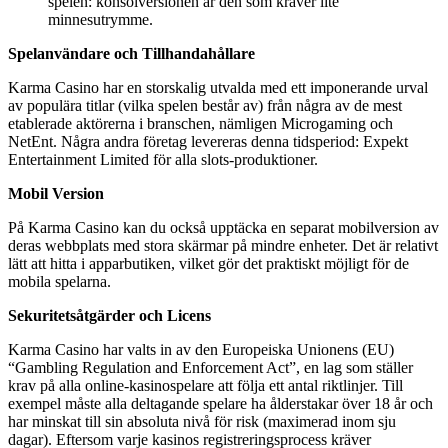
spelen: konsolversionen är den som kräver lite
minnesutrymme.
Spelanvändare och Tillhandahållare
Karma Casino har en storskalig utvalda med ett imponerande urval
av populära titlar (vilka spelen består av) från några av de mest
etablerade aktörerna i branschen, nämligen Microgaming och
NetEnt. Några andra företag levereras denna tidsperiod: Expekt
Entertainment Limited för alla slots-produktioner.
Mobil Version
På Karma Casino kan du också upptäcka en separat mobilversion av
deras webbplats med stora skärmar på mindre enheter. Det är relativt
lätt att hitta i apparbutiken, vilket gör det praktiskt möjligt för de
mobila spelarna.
Sekuritetsåtgärder och Licens
Karma Casino har valts in av den Europeiska Unionens (EU)
“Gambling Regulation and Enforcement Act”, en lag som ställer
krav på alla online-kasinospelare att följa ett antal riktlinjer. Till
exempel måste alla deltagande spelare ha ålderstakar över 18 år och
har minskat till sin absoluta nivå för risk (maximerad inom sju
dagar). Eftersom varje kasinos registreringsprocess kräver