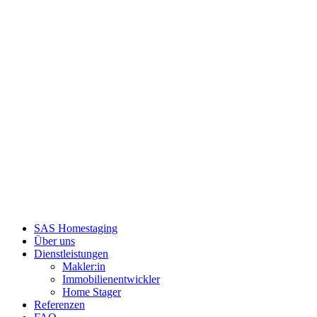
SAS Homestaging
Über uns
Dienstleistungen
Makler:in
Immobilienentwickler
Home Stager
Referenzen