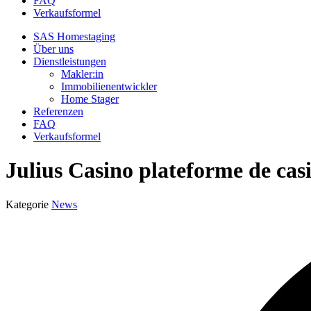
FAQ
Verkaufsformel
SAS Homestaging
Über uns
Dienstleistungen
Makler:in
Immobilienentwickler
Home Stager
Referenzen
FAQ
Verkaufsformel
Julius Casino plateforme de cas
Kategorie
News