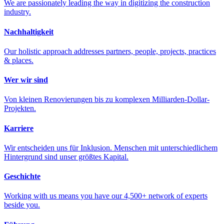
We are passionately leading the way in digitizing the construction
industry.
Nachhaltigkeit
Our holistic approach addresses partners, people, projects, practices
& places.
Wer wir sind
Von kleinen Renovierungen bis zu komplexen Milliarden-Dollar-
Projekten.
Karriere
Wir entscheiden uns für Inklusion. Menschen mit unterschiedlichem
Hintergrund sind unser größtes Kapital.
Geschichte
Working with us means you have our 4,500+ network of experts
beside you.