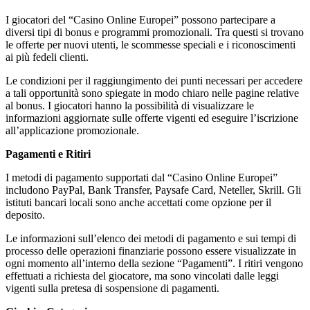
I giocatori del “Casino Online Europei” possono partecipare a
diversi tipi di bonus e programmi promozionali. Tra questi si trovano
le offerte per nuovi utenti, le scommesse speciali e i riconoscimenti
ai più fedeli clienti.
Le condizioni per il raggiungimento dei punti necessari per accedere
a tali opportunità sono spiegate in modo chiaro nelle pagine relative
al bonus. I giocatori hanno la possibilità di visualizzare le
informazioni aggiornate sulle offerte vigenti ed eseguire l’iscrizione
all’applicazione promozionale.
Pagamenti e Ritiri
I metodi di pagamento supportati dal “Casino Online Europei”
includono PayPal, Bank Transfer, Paysafe Card, Neteller, Skrill. Gli
istituti bancari locali sono anche accettati come opzione per il
deposito.
Le informazioni sull’elenco dei metodi di pagamento e sui tempi di
processo delle operazioni finanziarie possono essere visualizzate in
ogni momento all’interno della sezione “Pagamenti”. I ritiri vengono
effettuati a richiesta del giocatore, ma sono vincolati dalle leggi
vigenti sulla pretesa di sospensione di pagamenti.