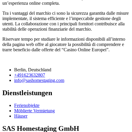
un’esperienza online completa.
Tra i vantaggi del marchio ci sono la sicurezza garantita dalle misure
implementate, il sistema efficiente e l’impeccabile gestione degli
utenti. La collaborazione con i principali fornitori contribuisce alla
stabilità delle operazioni finanziarie del marchio.
Riservare tempo per studiare le informazioni disponibili all’interno
della pagina web offre al giocatore la possibilità di comprendere e
trarre beneficio dalle offerte del “Casino Online Europei”.
Berlin, Deutschland
+491623632807
info@sashomestaging.com
Dienstleistungen
Ferienobjekte
Möblierte Vermietung
Häuser
SAS Homestaging GmbH