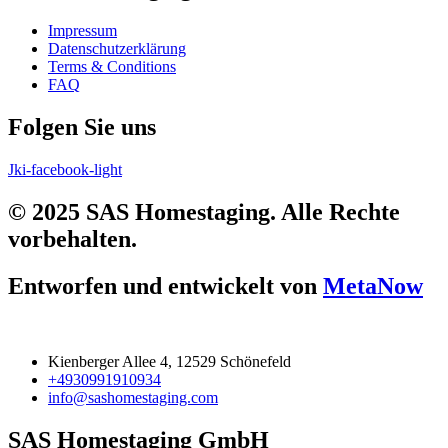
Impressum
Datenschutzerklärung
Terms & Conditions
FAQ
Folgen Sie uns
Jki-facebook-light
© 2025 SAS Homestaging. Alle Rechte
vorbehalten.
Entworfen und entwickelt von
MetaNow
Kienberger Allee 4, 12529 Schönefeld
+4930991910934
info@sashomestaging.com
SAS Homestaging GmbH