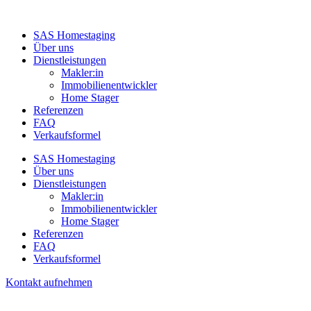
SAS Homestaging
Über uns
Dienstleistungen
Makler:in
Immobilienentwickler
Home Stager
Referenzen
FAQ
Verkaufsformel
SAS Homestaging
Über uns
Dienstleistungen
Makler:in
Immobilienentwickler
Home Stager
Referenzen
FAQ
Verkaufsformel
Kontakt aufnehmen