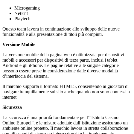
Microgaming
NetEnt
Playtech
Questo team lavora in continuazione allo sviluppo delle nuove
funzionalità e alla presentazione di titoli più compiuti.
Versione Mobile
La versione mobile della pagina web è ottimizzata per dispositivi
mobili e accessori per dispositivi di terza parte, inclusi i tablet
Android e gli iPhone. Le pagine relative alle singole categorie
possono essere prese in considerazione dalle diverse modalità
d’interfaccia del sistema.
Il marchio supporta il formato HTML5, consentendo ai giocatori di
navigare tranquillamente sul sito anche quando non sono connessi a
internet.
Sicurezza
La sicurezza è una priorità fondamentale per l'”Istituto Casino
Online Europei”, e le misure adottate dall’istituzione assicurano un
ambiente online protetto. Il marchio lavora in stretta collaborazione
con gli esperti di sicurezza internazionali e ha implementato