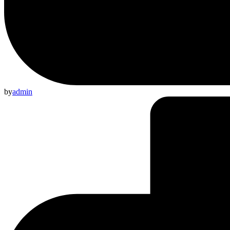
by
admin