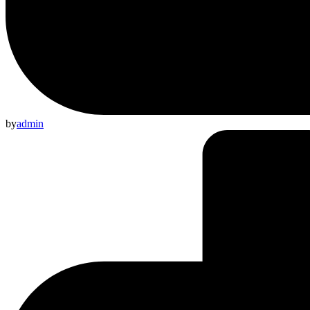
by
admin