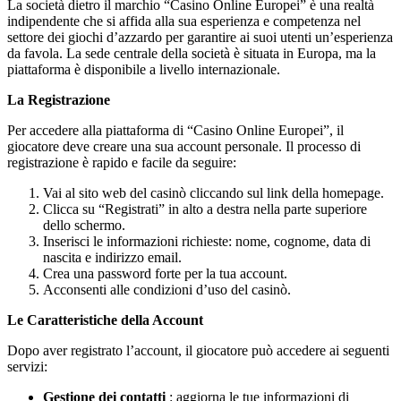
La società dietro il marchio “Casino Online Europei” è una realtà
indipendente che si affida alla sua esperienza e competenza nel
settore dei giochi d’azzardo per garantire ai suoi utenti un’esperienza
da favola. La sede centrale della società è situata in Europa, ma la
piattaforma è disponibile a livello internazionale.
La Registrazione
Per accedere alla piattaforma di “Casino Online Europei”, il
giocatore deve creare una sua account personale. Il processo di
registrazione è rapido e facile da seguire:
Vai al sito web del casinò cliccando sul link della homepage.
Clicca su “Registrati” in alto a destra nella parte superiore
dello schermo.
Inserisci le informazioni richieste: nome, cognome, data di
nascita e indirizzo email.
Crea una password forte per la tua account.
Acconsenti alle condizioni d’uso del casinò.
Le Caratteristiche della Account
Dopo aver registrato l’account, il giocatore può accedere ai seguenti
servizi:
Gestione dei contatti
: aggiorna le tue informazioni di