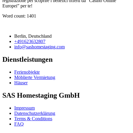
registrazione per scoprire i benefici offerti da “Casino Online
Europei” per te!
Word count: 1401
Berlin, Deutschland
+491623632807
info@sashomestaging.com
Dienstleistungen
Ferienobjekte
Möblierte Vermietung
Häuser
SAS Homestaging GmbH
Impressum
Datenschutzerklärung
Terms & Conditions
FAQ