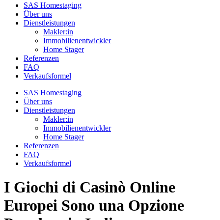
SAS Homestaging
Über uns
Dienstleistungen
Makler:in
Immobilienentwickler
Home Stager
Referenzen
FAQ
Verkaufsformel
SAS Homestaging
Über uns
Dienstleistungen
Makler:in
Immobilienentwickler
Home Stager
Referenzen
FAQ
Verkaufsformel
I Giochi di Casinò Online
Europei Sono una Opzione