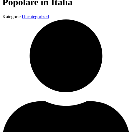
Popolare in Italia
Kategorie
Uncategorized