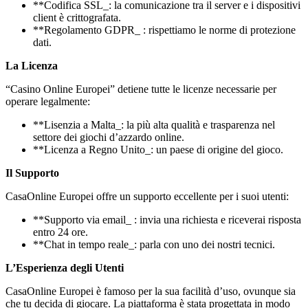
**Codifica SSL_: la comunicazione tra il server e i dispositivi
client è crittografata.
**Regolamento GDPR_ : rispettiamo le norme di protezione
dati.
La Licenza
“Casino Online Europei” detiene tutte le licenze necessarie per
operare legalmente:
**Lisenzia a Malta_: la più alta qualità e trasparenza nel
settore dei giochi d’azzardo online.
**Licenza a Regno Unito_: un paese di origine del gioco.
Il Supporto
CasaOnline Europei offre un supporto eccellente per i suoi utenti:
**Supporto via email_ : invia una richiesta e riceverai risposta
entro 24 ore.
**Chat in tempo reale_: parla con uno dei nostri tecnici.
L’Esperienza degli Utenti
CasaOnline Europei è famoso per la sua facilità d’uso, ovunque sia
che tu decida di giocare. La piattaforma è stata progettata in modo