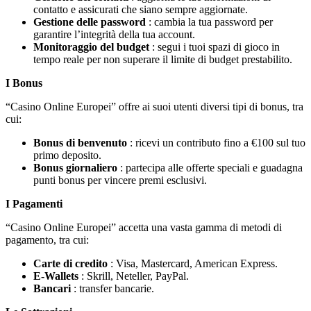
contatto e assicurati che siano sempre aggiornate.
Gestione delle password
: cambia la tua password per
garantire l’integrità della tua account.
Monitoraggio del budget
: segui i tuoi spazi di gioco in
tempo reale per non superare il limite di budget prestabilito.
I Bonus
“Casino Online Europei” offre ai suoi utenti diversi tipi di bonus, tra
cui:
Bonus di benvenuto
: ricevi un contributo fino a €100 sul tuo
primo deposito.
Bonus giornaliero
: partecipa alle offerte speciali e guadagna
punti bonus per vincere premi esclusivi.
I Pagamenti
“Casino Online Europei” accetta una vasta gamma di metodi di
pagamento, tra cui:
Carte di credito
: Visa, Mastercard, American Express.
E-Wallets
: Skrill, Neteller, PayPal.
Bancari
: transfer bancarie.