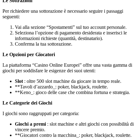
Le Sottrazioni
Per richiedere una sottorazione è necessario seguire i passaggi
seguenti:
Vai alla sezione “Spostamenti” sul tuo account personale.
Seleziona l’opzione di pagamento desiderata e inserisci le
informazioni richieste (quantità, destinatario).
Conferma la tua sottorazione.
Le Opzioni per Giocatori
La piattaforma “Casino Online Europei” offre una vasta gamma di
giochi per soddisfare le esigenze dei suoi utenti:
Slot
: oltre 500 slot machine da giocare in tempo reale.
**Tavoli d’azzardo_: poker, blackjack, roulette.
**Keno_: gioco delle case che combina fortuna e strategia.
Le Categorie dei Giochi
I giochi sono raggruppati per categoria:
Giochi a premi
: slot machine e altri giochi con possibilità di
vincere premio.
**Giocatori contro la macchina_: poker, blackjack, roulette.