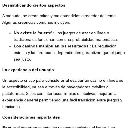
Desmitificando ciertos aspectos
A menudo, se crean mitos y malentendidos alrededor del tema.
Algunas creencias comunes incluyen:
No existe la ‘suerte’
: Los juegos de azar en línea o
tradicionales funcionan con una probabilidad matemática.
Los casinos manipulan los resultados
: La regulación
estricta y las pruebas independientes garantizan que el juego
sea justo.
La experiencia del usuario
Un aspecto crítico para considerar al evaluar un casino en línea es
la accesibilidad, ya sea a través de navegadores móviles o
plataformas. Sitios con interfaces limpias e intuitivas mejoran la
experiencia general permitiendo una fácil transición entre juegos y
funciones.
Consideraciones importantes
Es crucial tomar en cuenta los riesgos asociados al juego. Las