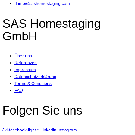
info@sashomestaging.com
SAS Homestaging
GmbH
Über uns
Referenzen
Impressum
Datenschutzerklärung
Terms & Conditions
FAQ
Folgen Sie uns
Jki-facebook-light
Linkedin
Instagram