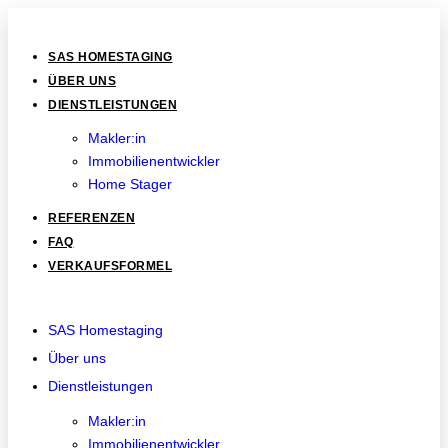
SAS HOMESTAGING
ÜBER UNS
DIENSTLEISTUNGEN
Makler:in
Immobilienentwickler
Home Stager
REFERENZEN
FAQ
VERKAUFSFORMEL
SAS Homestaging
Über uns
Dienstleistungen
Makler:in
Immobilienentwickler