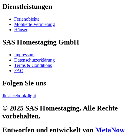
Dienstleistungen
Ferienobjekte
Möblierte Vermietung
Häuser
SAS Homestaging GmbH
Impressum
Datenschutzerklärung
Terms & Conditions
FAQ
Folgen Sie uns
Jki-facebook-light
© 2025 SAS Homestaging. Alle Rechte
vorbehalten.
Entworfen und entwickelt von
MetaNow