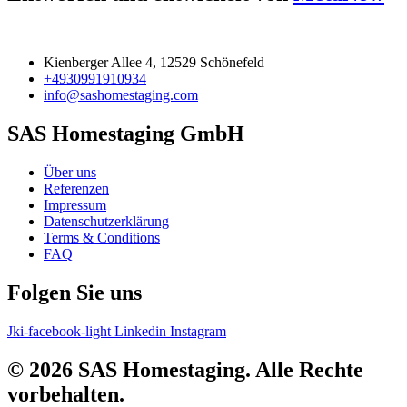
Kienberger Allee 4, 12529 Schönefeld
+4930991910934
info@sashomestaging.com
SAS Homestaging GmbH
Über uns
Referenzen
Impressum
Datenschutzerklärung
Terms & Conditions
FAQ
Folgen Sie uns
Jki-facebook-light
Linkedin
Instagram
© 2026 SAS Homestaging. Alle Rechte
vorbehalten.