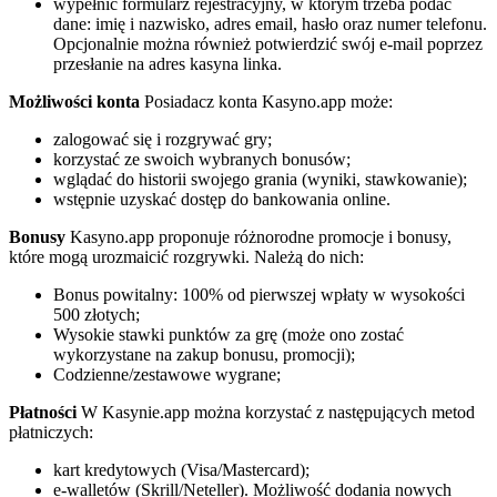
wypełnić formularz rejestracyjny, w którym trzeba podać
dane: imię i nazwisko, adres email, hasło oraz numer telefonu.
Opcjonalnie można również potwierdzić swój e-mail poprzez
przesłanie na adres kasyna linka.
Możliwości konta
Posiadacz konta Kasyno.app może:
zalogować się i rozgrywać gry;
korzystać ze swoich wybranych bonusów;
wglądać do historii swojego grania (wyniki, stawkowanie);
wstępnie uzyskać dostęp do bankowania online.
Bonusy
Kasyno.app proponuje różnorodne promocje i bonusy,
które mogą urozmaicić rozgrywki. Należą do nich:
Bonus powitalny: 100% od pierwszej wpłaty w wysokości
500 złotych;
Wysokie stawki punktów za grę (może ono zostać
wykorzystane na zakup bonusu, promocji);
Codzienne/zestawowe wygrane;
Płatności
W Kasynie.app można korzystać z następujących metod
płatniczych:
kart kredytowych (Visa/Mastercard);
e-walletów (Skrill/Neteller). Możliwość dodania nowych