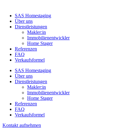
SAS Homestaging
Über uns
Dienstleistungen
Makler:in
Immobilienentwickler
Home Stager
Referenzen
FAQ
Verkaufsformel
SAS Homestaging
Über uns
Dienstleistungen
Makler:in
Immobilienentwickler
Home Stager
Referenzen
FAQ
Verkaufsformel
Kontakt aufnehmen