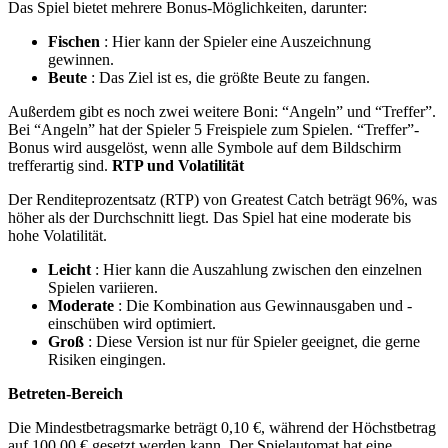
Das Spiel bietet mehrere Bonus-Möglichkeiten, darunter:
Fischen
: Hier kann der Spieler eine Auszeichnung
gewinnen.
Beute
: Das Ziel ist es, die größte Beute zu fangen.
Außerdem gibt es noch zwei weitere Boni: “Angeln” und “Treffer”.
Bei “Angeln” hat der Spieler 5 Freispiele zum Spielen. “Treffer”-
Bonus wird ausgelöst, wenn alle Symbole auf dem Bildschirm
trefferartig sind.
RTP und Volatilität
Der Renditeprozentsatz (RTP) von Greatest Catch beträgt 96%, was
höher als der Durchschnitt liegt. Das Spiel hat eine moderate bis
hohe Volatilität.
Leicht
: Hier kann die Auszahlung zwischen den einzelnen
Spielen variieren.
Moderate
: Die Kombination aus Gewinnausgaben und -
einschüben wird optimiert.
Groß
: Diese Version ist nur für Spieler geeignet, die gerne
Risiken eingingen.
Betreten-Bereich
Die Mindestbetragsmarke beträgt 0,10 €, während der Höchstbetrag
auf 100.00 € gesetzt werden kann. Der Spielautomat hat eine