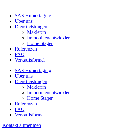
SAS Homestaging
Über uns
Dienstleistungen
Makler:in
Immobilienentwickler
Home Stager
Referenzen
FAQ
Verkaufsformel
SAS Homestaging
Über uns
Dienstleistungen
Makler:in
Immobilienentwickler
Home Stager
Referenzen
FAQ
Verkaufsformel
Kontakt aufnehmen