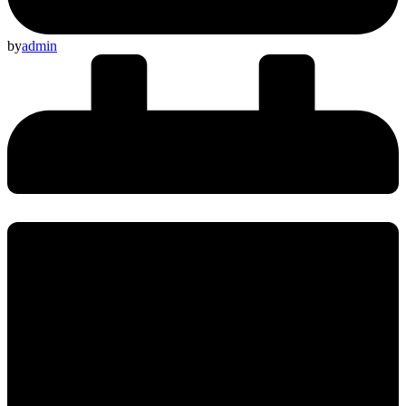
by
admin