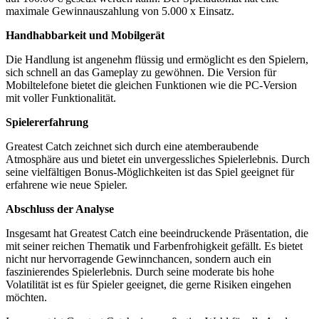
maximale Gewinnauszahlung von 5.000 x Einsatz.
Handhabbarkeit und Mobilgerät
Die Handlung ist angenehm flüssig und ermöglicht es den Spielern,
sich schnell an das Gameplay zu gewöhnen. Die Version für
Mobiltelefone bietet die gleichen Funktionen wie die PC-Version
mit voller Funktionalität.
Spielererfahrung
Greatest Catch zeichnet sich durch eine atemberaubende
Atmosphäre aus und bietet ein unvergessliches Spielerlebnis. Durch
seine vielfältigen Bonus-Möglichkeiten ist das Spiel geeignet für
erfahrene wie neue Spieler.
Abschluss der Analyse
Insgesamt hat Greatest Catch eine beeindruckende Präsentation, die
mit seiner reichen Thematik und Farbenfrohigkeit gefällt. Es bietet
nicht nur hervorragende Gewinnchancen, sondern auch ein
faszinierendes Spielerlebnis. Durch seine moderate bis hohe
Volatilität ist es für Spieler geeignet, die gerne Risiken eingehen
möchten.