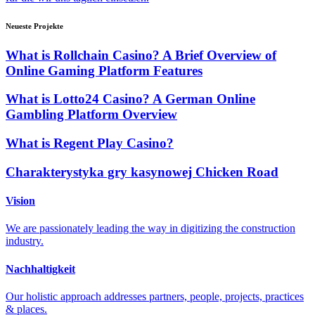
Neueste Projekte
What is Rollchain Casino? A Brief Overview of
Online Gaming Platform Features
What is Lotto24 Casino? A German Online
Gambling Platform Overview
What is Regent Play Casino?
Charakterystyka gry kasynowej Chicken Road
Vision
We are passionately leading the way in digitizing the construction
industry.
Nachhaltigkeit
Our holistic approach addresses partners, people, projects, practices
& places.