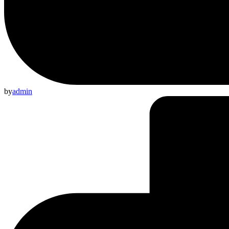
by
admin