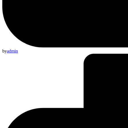
by
admin