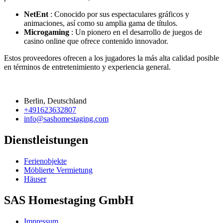
NetEnt
: Conocido por sus espectaculares gráficos y
animaciones, así como su amplia gama de títulos.
Microgaming
: Un pionero en el desarrollo de juegos de
casino online que ofrece contenido innovador.
Estos proveedores ofrecen a los jugadores la más alta calidad posible
en términos de entretenimiento y experiencia general.
Berlin, Deutschland
+491623632807
info@sashomestaging.com
Dienstleistungen
Ferienobjekte
Möblierte Vermietung
Häuser
SAS Homestaging GmbH
Impressum