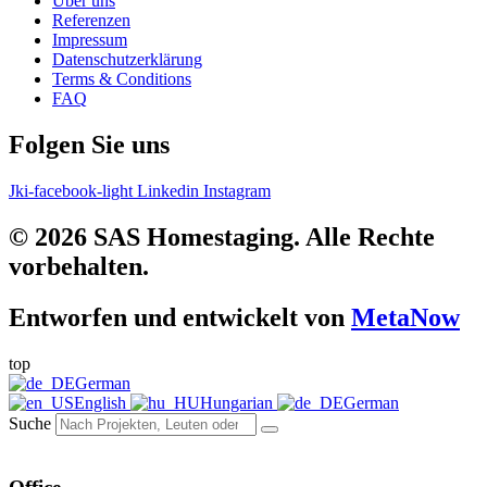
Über uns
Referenzen
Impressum
Datenschutzerklärung
Terms & Conditions
FAQ
Folgen Sie uns
Jki-facebook-light
Linkedin
Instagram
© 2026 SAS Homestaging. Alle Rechte
vorbehalten.
Entworfen und entwickelt von
MetaNow
top
German
English
Hungarian
German
Suche