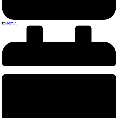
by
admin