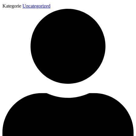
Kategorie
Uncategorized