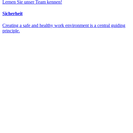
Lernen Sie unser Team kennen!
Sicherheit
Creating a safe and healthy work environment is a central guiding
principle.