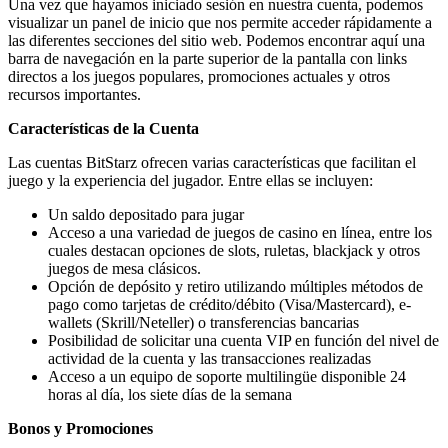
Una vez que hayamos iniciado sesión en nuestra cuenta, podemos
visualizar un panel de inicio que nos permite acceder rápidamente a
las diferentes secciones del sitio web. Podemos encontrar aquí una
barra de navegación en la parte superior de la pantalla con links
directos a los juegos populares, promociones actuales y otros
recursos importantes.
Características de la Cuenta
Las cuentas BitStarz ofrecen varias características que facilitan el
juego y la experiencia del jugador. Entre ellas se incluyen:
Un saldo depositado para jugar
Acceso a una variedad de juegos de casino en línea, entre los
cuales destacan opciones de slots, ruletas, blackjack y otros
juegos de mesa clásicos.
Opción de depósito y retiro utilizando múltiples métodos de
pago como tarjetas de crédito/débito (Visa/Mastercard), e-
wallets (Skrill/Neteller) o transferencias bancarias
Posibilidad de solicitar una cuenta VIP en función del nivel de
actividad de la cuenta y las transacciones realizadas
Acceso a un equipo de soporte multilingüe disponible 24
horas al día, los siete días de la semana
Bonos y Promociones