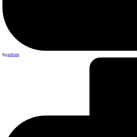
by
admin