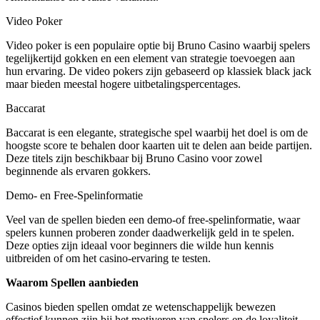
Video Poker
Video poker is een populaire optie bij Bruno Casino waarbij spelers
tegelijkertijd gokken en een element van strategie toevoegen aan
hun ervaring. De video pokers zijn gebaseerd op klassiek black jack
maar bieden meestal hogere uitbetalingspercentages.
Baccarat
Baccarat is een elegante, strategische spel waarbij het doel is om de
hoogste score te behalen door kaarten uit te delen aan beide partijen.
Deze titels zijn beschikbaar bij Bruno Casino voor zowel
beginnende als ervaren gokkers.
Demo- en Free-Spelinformatie
Veel van de spellen bieden een demo-of free-spelinformatie, waar
spelers kunnen proberen zonder daadwerkelijk geld in te spelen.
Deze opties zijn ideaal voor beginners die wilde hun kennis
uitbreiden of om het casino-ervaring te testen.
Waarom Spellen aanbieden
Casinos bieden spellen omdat ze wetenschappelijk bewezen
effectief kunnen zijn bij het motiveren van spelers en de loyaliteit