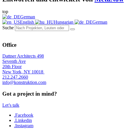
top
German
English
Hungarian
German
Suche
Office
Dattner Architects 498
Seventh Ave
20th Floor
New York, NY 10018
212.247.2660
info@konstruktion.com
Got a project in mind?
Let’s talk
.Facebook
.Linkedin
.Instagram