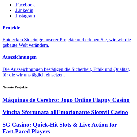
.Facebook
.Linkedin
.Instagram
Projekte
Entdecken Sie einige unserer Projekte und erleben Sie, wie wir die
gebaute Welt verändern.
Auszeichnungen
Die Auszeichnungen bestätigen die Sicherheit, Ethik und Qualität,
für die wir uns täglich einsetzen.
Neueste Projekte
Máquinas de Cerebro: Jogo Online Flappy Casino
Vincita Sfortunata allEmozionante Slotsvil Casino
SG Casino: Quick‑Hit Slots & Live Action for
Fast‑Paced Players