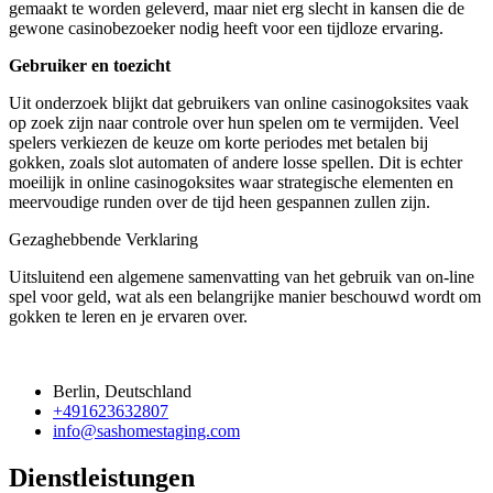
gemaakt te worden geleverd, maar niet erg slecht in kansen die de
gewone casinobezoeker nodig heeft voor een tijdloze ervaring.
Gebruiker en toezicht
Uit onderzoek blijkt dat gebruikers van online casinogoksites vaak
op zoek zijn naar controle over hun spelen om te vermijden. Veel
spelers verkiezen de keuze om korte periodes met betalen bij
gokken, zoals slot automaten of andere losse spellen. Dit is echter
moeilijk in online casinogoksites waar strategische elementen en
meervoudige runden over de tijd heen gespannen zullen zijn.
Gezaghebbende Verklaring
Uitsluitend een algemene samenvatting van het gebruik van on-line
spel voor geld, wat als een belangrijke manier beschouwd wordt om
gokken te leren en je ervaren over.
Berlin, Deutschland
+491623632807
info@sashomestaging.com
Dienstleistungen