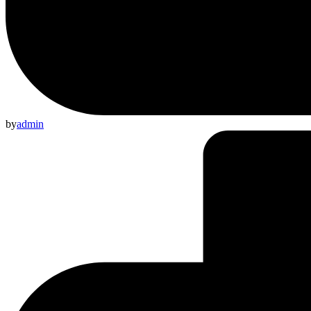
by
admin