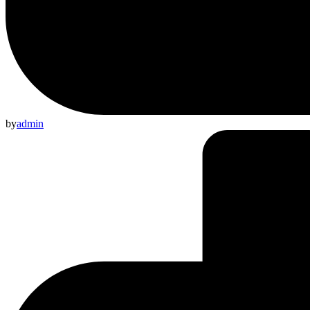
by
admin