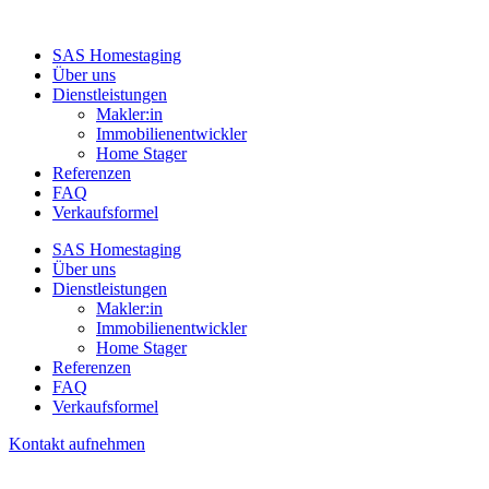
SAS Homestaging
Über uns
Dienstleistungen
Makler:in
Immobilienentwickler
Home Stager
Referenzen
FAQ
Verkaufsformel
SAS Homestaging
Über uns
Dienstleistungen
Makler:in
Immobilienentwickler
Home Stager
Referenzen
FAQ
Verkaufsformel
Kontakt aufnehmen