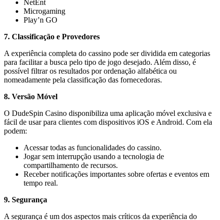
NetEnt
Microgaming
Play’n GO
7. Classificação e Provedores
A experiência completa do cassino pode ser dividida em categorias
para facilitar a busca pelo tipo de jogo desejado. Além disso, é
possível filtrar os resultados por ordenação alfabética ou
nomeadamente pela classificação das fornecedoras.
8. Versão Móvel
O DudeSpin Casino disponibiliza uma aplicação móvel exclusiva e
fácil de usar para clientes com dispositivos iOS e Android. Com ela
podem:
Acessar todas as funcionalidades do cassino.
Jogar sem interrupção usando a tecnologia de
compartilhamento de recursos.
Receber notificações importantes sobre ofertas e eventos em
tempo real.
9. Segurança
A segurança é um dos aspectos mais críticos da experiência do