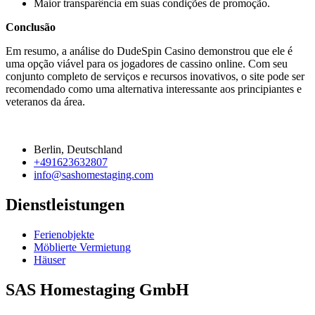
Maior transparência em suas condições de promoção.
Conclusão
Em resumo, a análise do DudeSpin Casino demonstrou que ele é
uma opção viável para os jogadores de cassino online. Com seu
conjunto completo de serviços e recursos inovativos, o site pode ser
recomendado como uma alternativa interessante aos principiantes e
veteranos da área.
Berlin, Deutschland
+491623632807
info@sashomestaging.com
Dienstleistungen
Ferienobjekte
Möblierte Vermietung
Häuser
SAS Homestaging GmbH