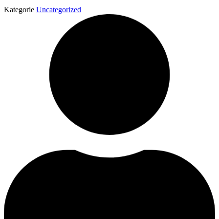
Kategorie
Uncategorized