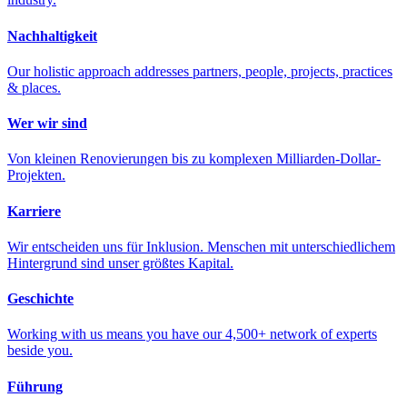
Nachhaltigkeit
Our holistic approach addresses partners, people, projects, practices
& places.
Wer wir sind
Von kleinen Renovierungen bis zu komplexen Milliarden-Dollar-
Projekten.
Karriere
Wir entscheiden uns für Inklusion. Menschen mit unterschiedlichem
Hintergrund sind unser größtes Kapital.
Geschichte
Working with us means you have our 4,500+ network of experts
beside you.
Führung