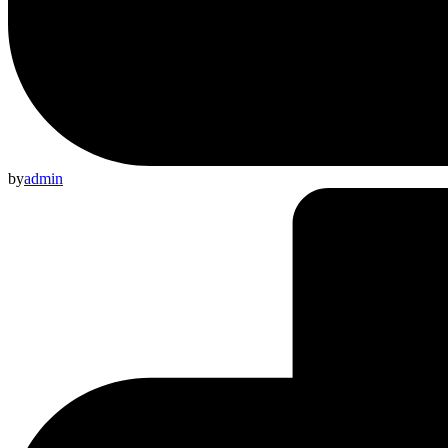
by
admin