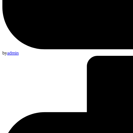
by
admin