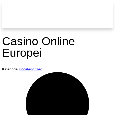
Casino Online
Europei
Kategorie
Uncategorized