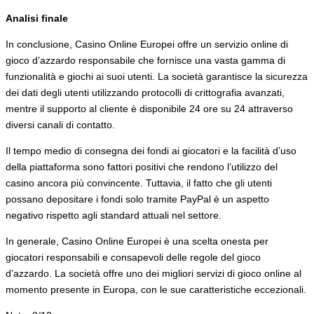
Analisi finale
In conclusione, Casino Online Europei offre un servizio online di
gioco d’azzardo responsabile che fornisce una vasta gamma di
funzionalità e giochi ai suoi utenti. La società garantisce la sicurezza
dei dati degli utenti utilizzando protocolli di crittografia avanzati,
mentre il supporto al cliente è disponibile 24 ore su 24 attraverso
diversi canali di contatto.
Il tempo medio di consegna dei fondi ai giocatori e la facilità d’uso
della piattaforma sono fattori positivi che rendono l’utilizzo del
casino ancora più convincente. Tuttavia, il fatto che gli utenti
possano depositare i fondi solo tramite PayPal è un aspetto
negativo rispetto agli standard attuali nel settore.
In generale, Casino Online Europei è una scelta onesta per
giocatori responsabili e consapevoli delle regole del gioco
d’azzardo. La società offre uno dei migliori servizi di gioco online al
momento presente in Europa, con le sue caratteristiche eccezionali.