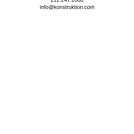
212.247.2660
info@konstruktion.com