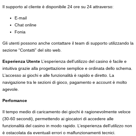
Il supporto al cliente è disponibile 24 ore su 24 attraverso:
E-mail
Chat online
Fonia
Gli utenti possono anche contattare il team di supporto utilizzando la
sezione “Contatti” del sito web.
Esperienza Utente
L’esperienza dell’utilizzo del casino è facile e
intuitiva grazie alla progettazione semplice e ordinata dello schema.
L’accesso ai giochi e alle funzionalità è rapido e diretto. La
navigazione tra le sezioni di gioco, pagamento e account è molto
agevole.
Perfomance
Il tempo medio di caricamento dei giochi è ragionevolmente veloce
(30-60 secondi), permettendo ai giocatori di accedere alle
funzionalità del casino in modo rapido. L’esperienza dell’utilizzo non
è ostacolata da eventuali errori o malfunzionamenti tecnici.