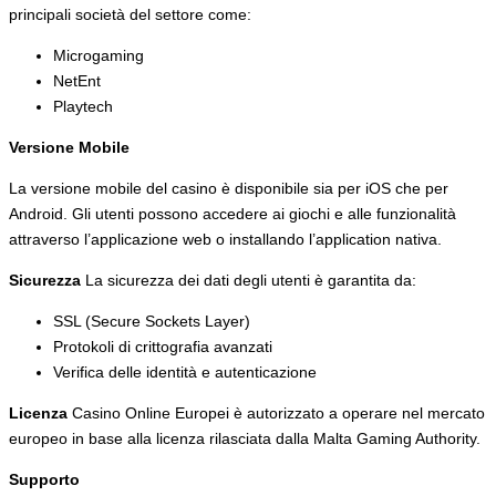
principali società del settore come:
Microgaming
NetEnt
Playtech
Versione Mobile
La versione mobile del casino è disponibile sia per iOS che per
Android. Gli utenti possono accedere ai giochi e alle funzionalità
attraverso l’applicazione web o installando l’application nativa.
Sicurezza
La sicurezza dei dati degli utenti è garantita da:
SSL (Secure Sockets Layer)
Protokoli di crittografia avanzati
Verifica delle identità e autenticazione
Licenza
Casino Online Europei è autorizzato a operare nel mercato
europeo in base alla licenza rilasciata dalla Malta Gaming Authority.
Supporto