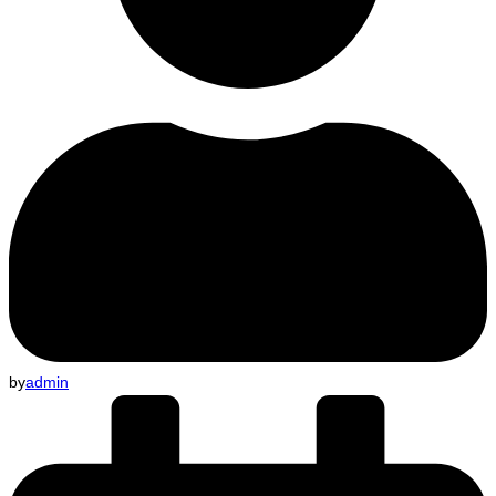
by
admin