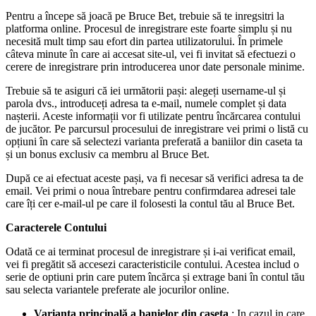
Pentru a începe să joacă pe Bruce Bet, trebuie să te inregsitri la
platforma online. Procesul de inregistrare este foarte simplu și nu
necesită mult timp sau efort din partea utilizatorului. În primele
câteva minute în care ai accesat site-ul, vei fi invitat să efectuezi o
cerere de inregistrare prin introducerea unor date personale minime.
Trebuie să te asiguri că iei următorii pași: alegeți username-ul și
parola dvs., introduceți adresa ta e-mail, numele complet și data
nașterii. Aceste informații vor fi utilizate pentru încărcarea contului
de jucător. Pe parcursul procesului de inregistrare vei primi o listă cu
opțiuni în care să selectezi varianta preferată a baniilor din caseta ta
și un bonus exclusiv ca membru al Bruce Bet.
După ce ai efectuat aceste pași, va fi necesar să verifici adresa ta de
email. Vei primi o noua întrebare pentru confirmdarea adresei tale
care îți cer e-mail-ul pe care il folosesti la contul tău al Bruce Bet.
Caracterele Contului
Odată ce ai terminat procesul de inregistrare și i-ai verificat email,
vei fi pregătit să accesezi caracteristicile contului. Acestea includ o
serie de optiuni prin care putem încărca și extrage bani în contul tău
sau selecta variantele preferate ale jocurilor online.
Varianta principală a banielor din caseta
: In cazul in care