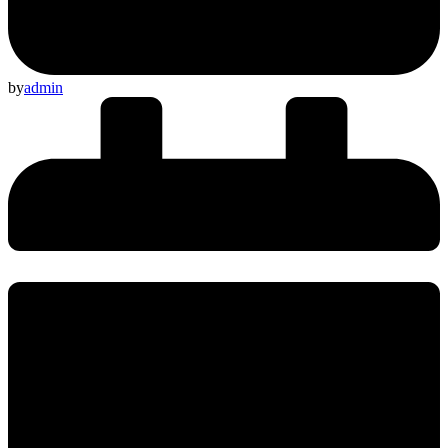
by
admin