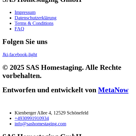
Impressum
Datenschutzerklärung
Terms & Conditions
FAQ
Folgen Sie uns
Jki-facebook-light
© 2025 SAS Homestaging. Alle Rechte
vorbehalten.
Entworfen und entwickelt von
MetaNow
Kienberger Allee 4, 12529 Schönefeld
+4930991910934
info@sashomestaging.com