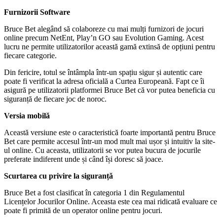
Furnizorii Software
Bruce Bet alegând să colaboreze cu mai mulți furnizori de jocuri
online precum NetEnt, Play’n GO sau Evolution Gaming. Acest
lucru ne permite utilizatorilor această gamă extinsă de opțiuni pentru
fiecare categorie.
Din fericire, totul se întâmpla într-un spațiu sigur și autentic care
poate fi verificat la adresa oficială a Curtea Europeană. Fapt ce îi
asigură pe utilizatorii platformei Bruce Bet că vor putea beneficia cu
siguranță de fiecare joc de noroc.
Versia mobilă
Această versiune este o caracteristică foarte importantă pentru Bruce
Bet care permite accesul într-un mod mult mai ușor și intuitiv la site-
ul online. Cu aceasta, utilizatorii se vor putea bucura de jocurile
preferate indiferent unde și când își doresc să joace.
Scurtarea cu privire la siguranță
Bruce Bet a fost clasificat în categoria 1 din Regulamentul
Licențelor Jocurilor Online. Aceasta este cea mai ridicată evaluare ce
poate fi primită de un operator online pentru jocuri.