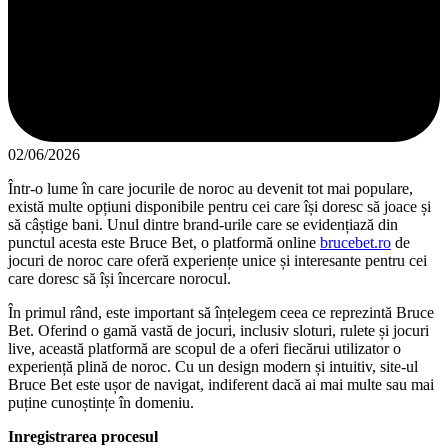
02/06/2026
Într-o lume în care jocurile de noroc au devenit tot mai populare,
există multe opțiuni disponibile pentru cei care își doresc să joace și
să câștige bani. Unul dintre brand-urile care se evidențiază din
punctul acesta este Bruce Bet, o platformă online
brucebet.ro
de
jocuri de noroc care oferă experiențe unice și interesante pentru cei
care doresc să își încercare norocul.
În primul rând, este important să înțelegem ceea ce reprezintă Bruce
Bet. Oferind o gamă vastă de jocuri, inclusiv sloturi, rulete și jocuri
live, această platformă are scopul de a oferi fiecărui utilizator o
experiență plină de noroc. Cu un design modern și intuitiv, site-ul
Bruce Bet este ușor de navigat, indiferent dacă ai mai multe sau mai
puține cunoștințe în domeniu.
Inregistrarea procesul